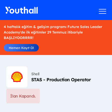
4 haftalık eğitim & gelişim programı Future Sales Leader
Academy'de ilk eğitimler 29 Temmuz itibariyle
BAŞLIYOORRRR!
Hemen Kayıt Ol
Shell
STAS - Production Operator
İlan Kapandı.