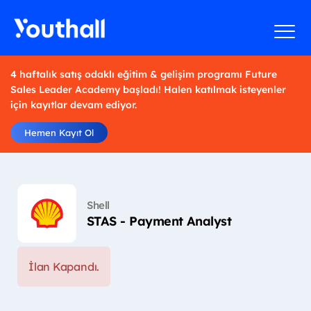
4 haftalık satış odaklı eğitim & gelişim programı Future
Sales Leader Academy başladı! Halen katılmak isteyenler
için kayıtlar devam ediyor.
Hemen Kayıt Ol
Shell
STAS - Payment Analyst
İlan Kapandı.