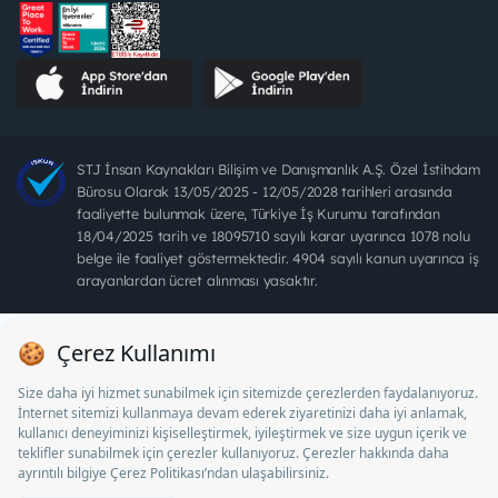
STJ İnsan Kaynakları Bilişim ve Danışmanlık A.Ş. Özel İstihdam
Bürosu Olarak 13/05/2025 - 12/05/2028 tarihleri arasında
faaliyette bulunmak üzere, Türkiye İş Kurumu tarafından
18/04/2025 tarih ve 18095710 sayılı karar uyarınca 1078 nolu
belge ile faaliyet göstermektedir. 4904 sayılı kanun uyarınca iş
arayanlardan ücret alınması yasaktır.