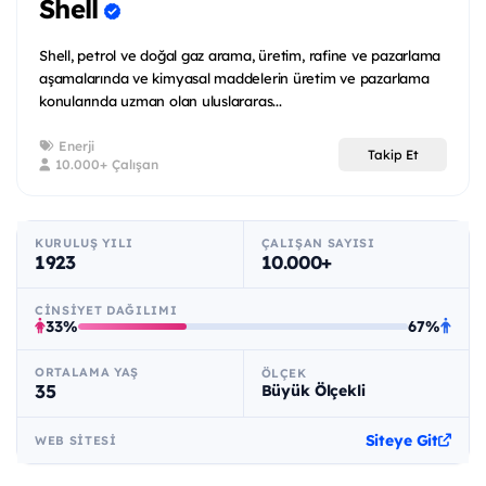
Shell
Shell, petrol ve doğal gaz arama, üretim, rafine ve pazarlama
aşamalarında ve kimyasal maddelerin üretim ve pazarlama
konularında uzman olan uluslararas...
Enerji
Takip Et
10.000+ Çalışan
KURULUŞ YILI
ÇALIŞAN SAYISI
1923
10.000+
CINSIYET DAĞILIMI
33%
67%
ORTALAMA YAŞ
ÖLÇEK
35
Büyük Ölçekli
Siteye Git
WEB SITESI