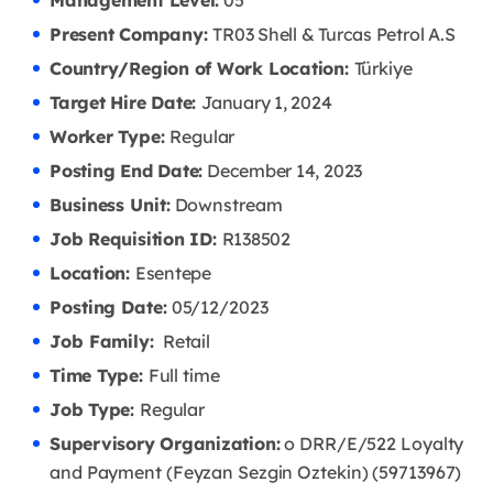
Management Level:
05
Present Company:
TR03 Shell & Turcas Petrol A.S
Country/Region of Work Location:
Türkiye
Target Hire Date:
January 1, 2024
Worker Type:
Regular
Posting End Date:
December 14, 2023
Business Unit:
Downstream
Job Requisition ID:
R138502
Location:
Esentepe
Posting Date:
05/12/2023
Job Family:
Retail
Time Type:
Full time
Job Type:
Regular
Supervisory Organization:
o DRR/E/522 Loyalty
and Payment (Feyzan Sezgin Oztekin) (59713967)