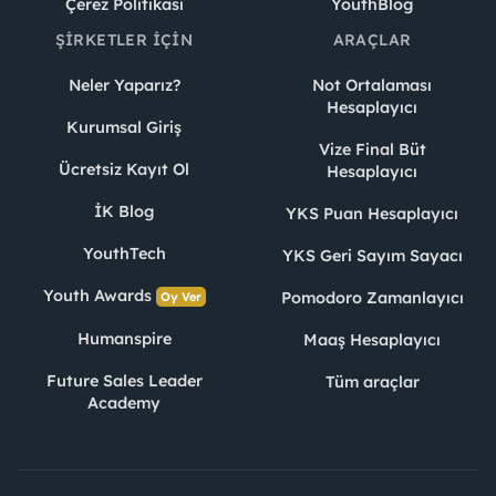
Çerez Politikası
YouthBlog
ŞIRKETLER İÇIN
ARAÇLAR
Neler Yaparız?
Not Ortalaması
Hesaplayıcı
Kurumsal Giriş
Vize Final Büt
Ücretsiz Kayıt Ol
Hesaplayıcı
İK Blog
YKS Puan Hesaplayıcı
YouthTech
YKS Geri Sayım Sayacı
Youth Awards
Pomodoro Zamanlayıcı
Oy Ver
Humanspire
Maaş Hesaplayıcı
Future Sales Leader
Tüm araçlar
Academy