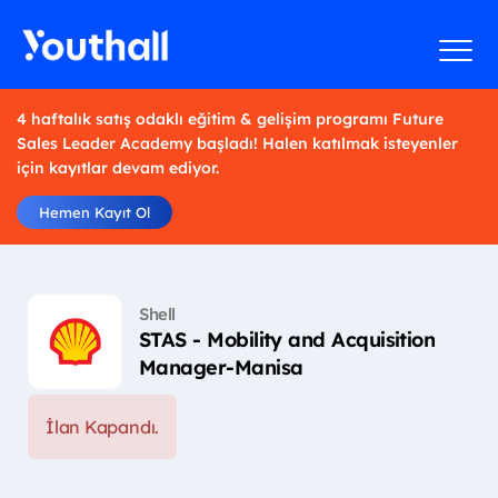
4 haftalık satış odaklı eğitim & gelişim programı Future
Sales Leader Academy başladı! Halen katılmak isteyenler
için kayıtlar devam ediyor.
Hemen Kayıt Ol
Shell
STAS - Mobility and Acquisition
Manager-Manisa
İlan Kapandı.