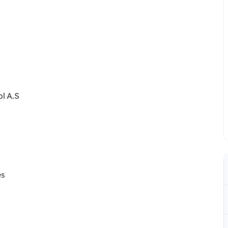
ol A.S
es