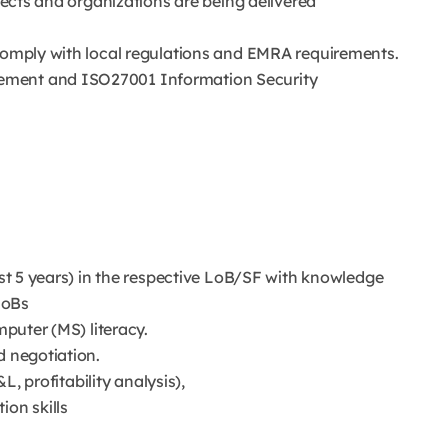
ojects and organizations are being delivered
 comply with local regulations and EMRA requirements.
ement and ISO27001 Information Security
east 5 years) in the respective LoB/SF with knowledge
LoBs
mputer (MS) literacy.
d negotiation.
&L, profitability analysis),
ion skills