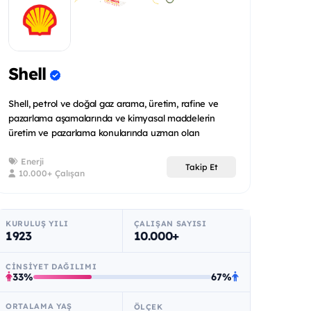
Shell
Shell, petrol ve doğal gaz arama, üretim, rafine ve
pazarlama aşamalarında ve kimyasal maddelerin
üretim ve pazarlama konularında uzman olan
uluslararas...
Enerji
Takip Et
10.000+ Çalışan
KURULUŞ YILI
ÇALIŞAN SAYISI
1923
10.000+
CINSIYET DAĞILIMI
33%
67%
ORTALAMA YAŞ
ÖLÇEK