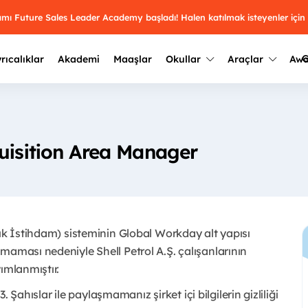
ramı Future Sales Leader Academy başladı! Halen katılmak isteyenler için
G
rıcalıklar
Akademi
Maaşlar
Okullar
Araçlar
Aw
Kazananlar
Geçmiş yılların sonuçları
2025
Kazananları
Üniversite kulüplerini ve top
uisition Area Manager
keşfet.
outh Awards 2026
2024
Kazananları
Türkiye ve dünyadaki üniver
kategoride en iyileri sen seç.
hakkında bilgi al.
2023
Kazananları
Farklı liseleri incele ve onl
çık İstihdam) sisteminin Global Workday alt yapısı
Oy ver
2022
yakından tanı.
Kazananları
maması nedeniyle Shell Petrol A.Ş. çalışanlarının
mlanmıştır. ​
3. Şahıslar ile paylaşmamanız şirket içi bilgilerin gizliliği