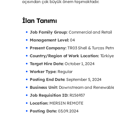
açısından çok büyük önem taşımaktadır.
İlan Tanımı
Job Family Group:
Commercial and Retail
Management Level:
04
Present Company:
TR03 Shell & Turcas Petr
Country/Region of Work Location:
Türkiye
Target Hire Date:
October 1, 2024
Worker Type:
Regular
Posting End Date:
September 5, 2024
Business Unit:
Downstream and Renewabl
Job Requisition ID:
R156937
Location:
MERSIN REMOTE
Posting Date:
03.09
.2024