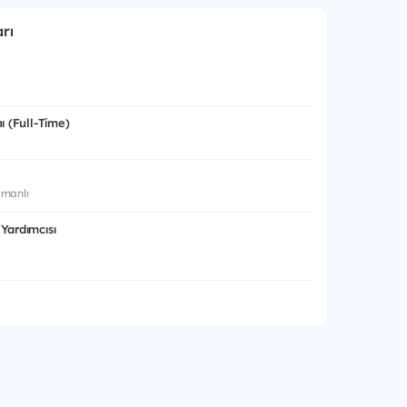
rı
ı (Full-Time)
manlı
Yardımcısı