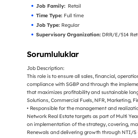
Job Family:
Retail
Time Type:
Full time
Job Type:
Regular
Supervisory Organization:
DRR/E/514 Retai
Sorumluluklar
Job Description:
This role is to ensure all sales, financial, operat
compliance with SGBP and through the implemen
that maximizes profitability and sustainable lon
Solutions, Commercial Fuels, NFR, Marketing, Fin
• Responsible for the management and realization
Network Real Estate targets as part of Multi Yea
on implementation of the strategy, covering, m
Renewals and delivering growth through NTI/S an