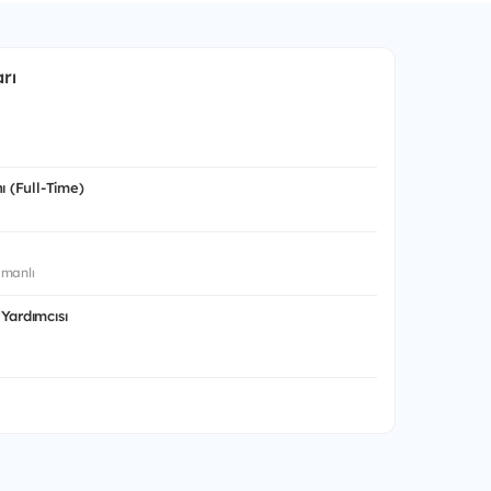
rı
ı (Full-Time)
manlı
Yardımcısı