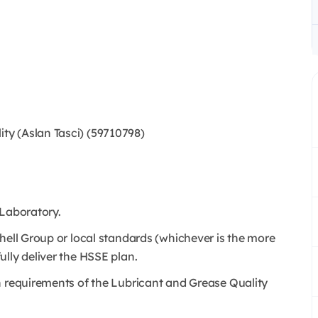
y (Aslan Tasci) (59710798)
 Laboratory.
hell Group or local standards (whichever is the more
lly deliver the HSSE plan.
h requirements of the Lubricant and Grease Quality