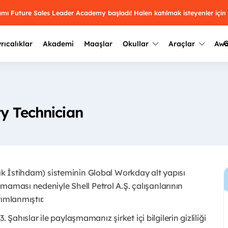
ramı Future Sales Leader Academy başladı! Halen katılmak isteyenler için
G
rıcalıklar
Akademi
Maaşlar
Okullar
Araçlar
Aw
Kazananlar
Geçmiş yılların sonuçları
2025
Kazananları
Üniversite kulüplerini ve top
y Technician
keşfet.
outh Awards 2026
2024
Kazananları
Türkiye ve dünyadaki üniver
kategoride en iyileri sen seç.
hakkında bilgi al.
2023
Kazananları
Farklı liseleri incele ve onl
çık İstihdam) sisteminin Global Workday alt yapısı
Oy ver
2022
yakından tanı.
Kazananları
maması nedeniyle Shell Petrol A.Ş. çalışanlarının
mlanmıştır. ​
3. Şahıslar ile paylaşmamanız şirket içi bilgilerin gizliliği