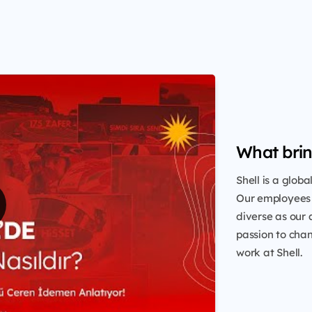
What brin
Shell is a glob
Our employees 
diverse as our 
passion to chang
work at Shell.