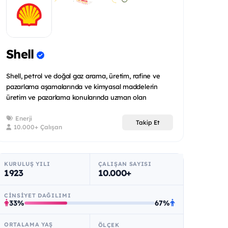
Shell
Shell, petrol ve doğal gaz arama, üretim, rafine ve
pazarlama aşamalarında ve kimyasal maddelerin
üretim ve pazarlama konularında uzman olan
uluslararas...
Enerji
Takip Et
10.000+ Çalışan
KURULUŞ YILI
ÇALIŞAN SAYISI
1923
10.000+
CINSIYET DAĞILIMI
33%
67%
ORTALAMA YAŞ
ÖLÇEK