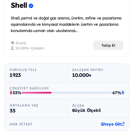
Shell
Shell, petrol ve doğal gaz arama, üretim, rafine ve pazarlama
aşamalarında ve kimyasal maddelerin üretim ve pazarlama
konularında uzman olan uluslararas...
Enerji
Takip Et
10.000+ Çalışan
KURULUŞ YILI
ÇALIŞAN SAYISI
1923
10.000+
CINSIYET DAĞILIMI
33%
67%
ORTALAMA YAŞ
ÖLÇEK
35
Büyük Ölçekli
Siteye Git
WEB SITESI