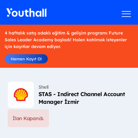
4 haftalık satış odaklı eğitim & gelişim programı Future
Sales Leader Academy başladı! Halen katılmak isteyenler
için kayıtlar devam ediyor.
Hemen Kayıt Ol
Shell
STAS - Indirect Channel Account
Manager İzmir
İlan Kapandı.