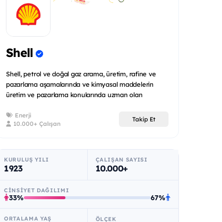
Shell
Shell, petrol ve doğal gaz arama, üretim, rafine ve
pazarlama aşamalarında ve kimyasal maddelerin
üretim ve pazarlama konularında uzman olan
uluslararas...
Enerji
Takip Et
10.000+ Çalışan
KURULUŞ YILI
ÇALIŞAN SAYISI
1923
10.000+
CINSIYET DAĞILIMI
33%
67%
ORTALAMA YAŞ
ÖLÇEK