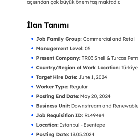
açısından çok büyük önem taşımaktadır.
İlan Tanımı
Job Family Group:
Commercial and Retail
Management Level:
05
Present Company:
TR03 Shell & Turcas Petr
Country/Region of Work Location:
Türkiye
Target Hire Date:
June 1, 2024
Worker Type:
Regular
Posting End Date:
May 20, 2024
Business Unit:
Downstream and Renewabl
Job Requisition ID:
R149484
Location:
Istanbul - Esentepe
Posting Date:
13.05
.2024