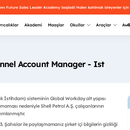
ramı Future Sales Leader Academy başladı! Halen katılmak isteyenler için
G
rıcalıklar
Akademi
Maaşlar
Okullar
Araçlar
Aw
Kazananlar
Geçmiş yılların sonuçları
2025
Kazananları
Üniversite kulüplerini ve top
annel Account Manager - Ist
keşfet.
outh Awards 2026
2024
Kazananları
Türkiye ve dünyadaki üniver
kategoride en iyileri sen seç.
hakkında bilgi al.
2023
Kazananları
Farklı liseleri incele ve onl
çık İstihdam) sisteminin Global Workday alt yapısı
Oy ver
2022
yakından tanı.
Kazananları
maması nedeniyle Shell Petrol A.Ş. çalışanlarının
mlanmıştır. ​
3. Şahıslar ile paylaşmamanız şirket içi bilgilerin gizliliği