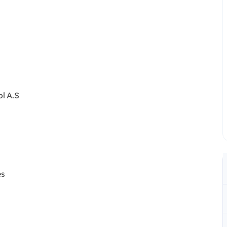
ol A.S
es