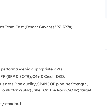
s Team East (Demet Guven) (59713978)
r performance via appropriate KPIs
NFR (SFP & SOTR), C4+ & Credit DSO.
Business Plan quality, SPANCOP pipeline Strength,
 Filo Platform(SFP) , Shell On The Road(SOTR) target
rs/standards.