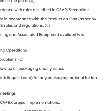
em in the plant. (c)
dance with roles described in GSAP/Streamline.
med in accordance with the Production Plan (as set by
 rules and regulations. (c)
lling and Associated Equipment availability is
ling Operations.
 problems. (c)
low up all packaging quality issues
intellaquest.com) for any packaging material for lub
 meetings
 CAPEX project implementations.