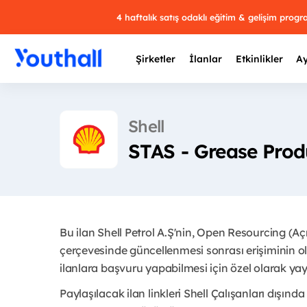
4 haftalık satış odaklı eğitim & gelişim prog
Şirketler
İlanlar
Etkinlikler
Ay
Shell
STAS - Grease Produ
Y
29 
Bu ilan Shell Petrol A.Ş'nin, Open Resourcing (A
çerçevesinde güncellenmesi sonrası erişiminin ol
ilanlara başvuru yapabilmesi için özel olarak yayı
Paylaşılacak ilan linkleri Shell Çalışanları dışında 