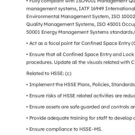
• Fully compliant with ISO9001 Management Qua
management systems, IATF 16949 International
Environmental Management System, ISO 10002 
Quality Management Systems, ISO 45001 Occup
50001 Energy Management Systems standards/p
• Act as a focal point for Confined Space Entry
• Ensure that all Confined Space Entry and Lock
procedures. Update all the visuals related with
Related to HSSE: (c)
• Implement the HSSE Plans, Policies, Standard
• Ensure risks of HSSE related activities are red
• Ensure assets are safe guarded and controls are
• Provide adequate training for staff to develo
• Ensure compliance to HSSE–MS.