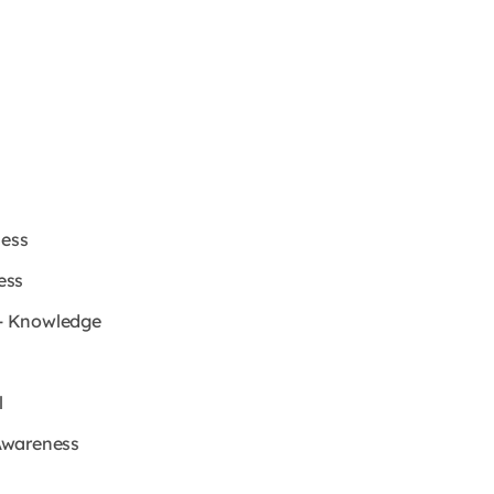
ness
ess
 - Knowledge
l
Awareness