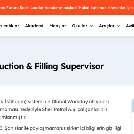
ramı Future Sales Leader Academy başladı! Halen katılmak isteyenler için
G
rıcalıklar
Akademi
Maaşlar
Okullar
Araçlar
Aw
Kazananlar
Geçmiş yılların sonuçları
2025
Kazananları
Üniversite kulüplerini ve top
ction & Filling Supervisor
keşfet.
outh Awards 2026
2024
Kazananları
Türkiye ve dünyadaki üniver
kategoride en iyileri sen seç.
hakkında bilgi al.
2023
Kazananları
Farklı liseleri incele ve onl
çık İstihdam) sisteminin Global Workday alt yapısı
Oy ver
2022
yakından tanı.
Kazananları
maması nedeniyle Shell Petrol A.Ş. çalışanlarının
mlanmıştır. ​
3. Şahıslar ile paylaşmamanız şirket içi bilgilerin gizliliği