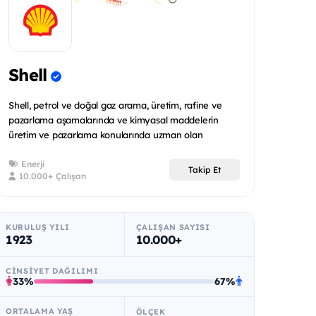
Shell
Shell, petrol ve doğal gaz arama, üretim, rafine ve
pazarlama aşamalarında ve kimyasal maddelerin
üretim ve pazarlama konularında uzman olan
uluslararas...
Enerji
Takip Et
10.000+ Çalışan
KURULUŞ YILI
ÇALIŞAN SAYISI
1923
10.000+
CINSIYET DAĞILIMI
33%
67%
ORTALAMA YAŞ
ÖLÇEK