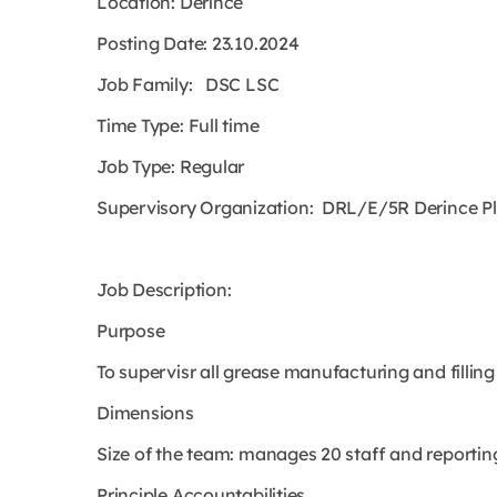
Location: Derince
Posting Date: 23.10.2024
Job Family: DSC LSC
Time Type: Full time
Job Type: Regular
Supervisory Organization: DRL/E/5R Derince Pl
Job Description:
Purpose
To supervisr all grease manufacturing and filling
Dimensions
Size of the team: manages 20 staff and reporti
Principle Accountabilities