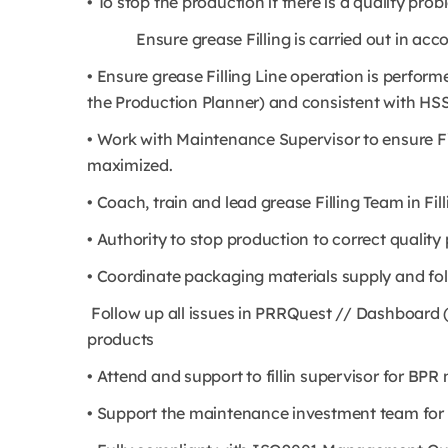
• To stop the production if there is a quality probl
Ensure grease Filling is carried out in accor
• Ensure grease Filling Line operation is perfor
the Production Planner) and consistent with HSSE
• Work with Maintenance Supervisor to ensure Fi
maximized.
• Coach, train and lead grease Filling Team in Fil
• Authority to stop production to correct quality
• Coordinate packaging materials supply and fol
Follow up all issues in PRRQuest // Dashboard (
products
• Attend and support to fillin supervisor for BPR
• Support the maintenance investment team for