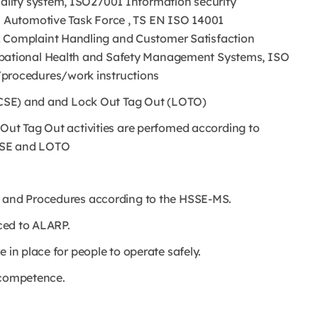
lity system, ISO27001 Information security
 Automotive Task Force , TS EN ISO 14001
Complaint Handling and Customer Satisfaction
ational Health and Safety Management Systems, ISO
rocedures/work instructions
 (CSE) and and Lock Out Tag Out (LOTO)
 Out Tag Out activities are perfomed according to
 CSE and LOTO
s and Procedures according to the HSSE-MS.
uced to ALARP.
 in place for people to operate safely.
p competence.