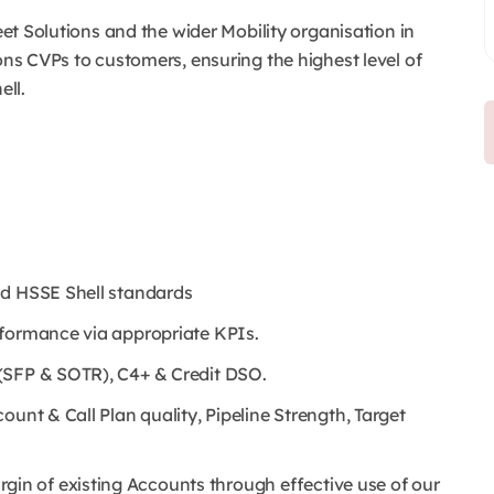
leet Solutions and the wider Mobility organisation in
ions CVPs to customers, ensuring the highest level of
ll.
nd HSSE Shell standards
rformance via appropriate KPIs.
(SFP & SOTR), C4+ & Credit DSO.
unt & Call Plan quality, Pipeline Strength, Target
n of existing Accounts through effective use of our