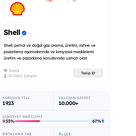
Shell
Shell, petrol ve doğal gaz arama, üretim, rafine ve
pazarlama aşamalarında ve kimyasal maddelerin
üretim ve pazarlama konularında uzman olan
uluslararas...
Enerji
Takip Et
10.000+ Çalışan
KURULUŞ YILI
ÇALIŞAN SAYISI
1923
10.000+
CINSIYET DAĞILIMI
33%
67%
ORTALAMA YAŞ
ÖLÇEK