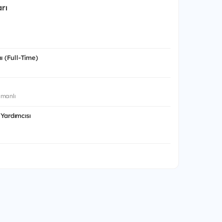
rı
ı (Full-Time)
manlı
Yardımcısı