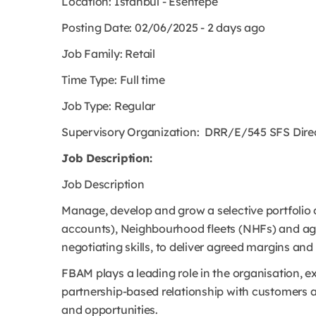
Location: Istanbul - Esentepe
Posting Date: 02/06/2025 - 2 days ago
Job Family: Retail
Time Type: Full time
Job Type: Regular
Supervisory Organization: DRR/E/545 SFS Direc
Job Description:
Job Description
Manage, develop and grow a selective portfolio 
accounts), Neighbourhood fleets (NHFs) and age
negotiating skills, to deliver agreed margins an
FBAM plays a leading role in the organisation, e
partnership-based relationship with customers 
and opportunities.