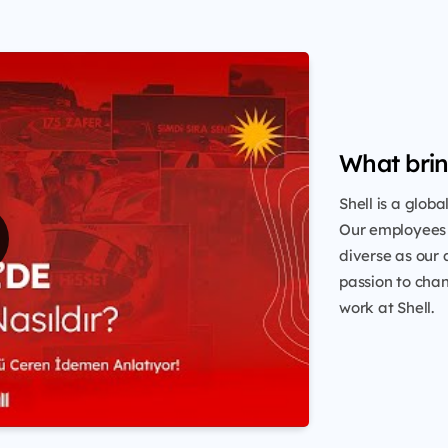
What brin
Shell is a glob
Our employees 
diverse as our 
passion to chang
work at Shell.