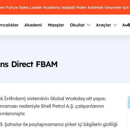
ramı Future Sales Leader Academy başladı! Halen katılmak isteyenler için
G
rıcalıklar
Akademi
Maaşlar
Okullar
Araçlar
Aw
Kazananlar
Geçmiş yılların sonuçları
2025
Kazananları
Üniversite kulüplerini ve top
ons Direct FBAM
keşfet.
outh Awards 2026
2024
Kazananları
Türkiye ve dünyadaki üniver
kategoride en iyileri sen seç.
hakkında bilgi al.
2023
Kazananları
Farklı liseleri incele ve onl
çık İstihdam) sisteminin Global Workday alt yapısı
Oy ver
2022
yakından tanı.
Kazananları
maması nedeniyle Shell Petrol A.Ş. çalışanlarının
mlanmıştır. ​
3. Şahıslar ile paylaşmamanız şirket içi bilgilerin gizliliği