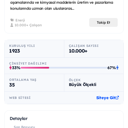
aşamalarında ve kimyasal maddelerin üretim ve pazarlama
konularında uzman olan uluslararas...
Enerji
Takip Et
10.000+ Çalışan
KURULUŞ YILI
ÇALIŞAN SAYISI
1923
10.000+
CINSIYET DAĞILIMI
33%
67%
ORTALAMA YAŞ
ÖLÇEK
35
Büyük Ölçekli
Siteye Git
WEB SITESI
Detaylar
Son Başvuru