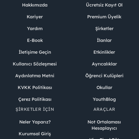
Hakkımızda
Ücretsiz Kayıt Ol
Kariyer
Premium Üyelik
Yardım
Şirketler
E-Book
İlanlar
İletişime Geçin
Etkinlikler
Kullanıcı Sözleşmesi
Ayrıcalıklar
Aydınlatma Metni
Öğrenci Kulüpleri
KVKK Politikası
Okullar
Çerez Politikası
YouthBlog
ŞIRKETLER İÇIN
ARAÇLAR
Neler Yaparız?
Not Ortalaması
Hesaplayıcı
Kurumsal Giriş