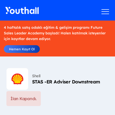
4 haftalık satış odaklı eğitim & gelişim programı Future
Sales Leader Academy başladı! Halen katılmak isteyenler
için kayıtlar devam ediyor.
Hemen Kayıt Ol
Shell
STAS -ER Adviser Downstream
İlan Kapandı.