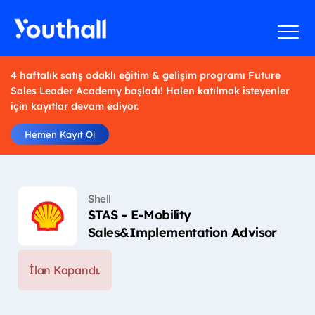
4 haftalık satış odaklı eğitim & gelişim programı Future
Sales Leader Academy başladı! Halen katılmak isteyenler
için kayıtlar devam ediyor.
Hemen Kayıt Ol
Shell
STAS - E-Mobility
Sales&Implementation Advisor
İlan Kapandı.