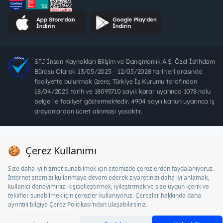
STJ İnsan Kaynakları Bilişim ve Danışmanlık A.Ş. Özel İstihdam
Bürosu Olarak 13/05/2025 - 12/05/2028 tarihleri arasında
faaliyette bulunmak üzere, Türkiye İş Kurumu tarafından
18/04/2025 tarih ve 18095710 sayılı karar uyarınca 1078 nolu
belge ile faaliyet göstermektedir. 4904 sayılı kanun uyarınca iş
arayanlardan ücret alınması yasaktır.