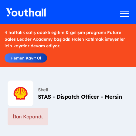
4 haftalık satış odaklı eğitim & gelişim programı Future
Sales Leader Academy başladı! Halen katılmak isteyenler
için kayıtlar devam ediyor.
Hemen Kayıt Ol
Shell
STAS - Dispatch Officer - Mersin
İlan Kapandı.