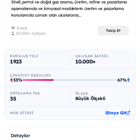
Shell, petrol ve doğal gaz arama, üretim, rafine ve pazarlama
aşamalarında ve kimyasal maddelerin üretim ve pazarlama
konularında uzman olan uluslararas...
Enerji
Takip Et
10.000+ Çalışan
KURULUŞ YILI
ÇALIŞAN SAYISI
1923
10.000+
CINSIYET DAĞILIMI
33%
67%
ORTALAMA YAŞ
ÖLÇEK
35
Büyük Ölçekli
Siteye Git
WEB SITESI
Detaylar