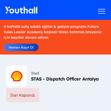
4 haftalık satış odaklı eğitim & gelişim programı Future
Sales Leader Academy başladı! Halen katılmak isteyenler
için kayıtlar devam ediyor.
Hemen Kayıt Ol
Shell
STAS - Dispatch Officer Antalya
İlan Kapandı.