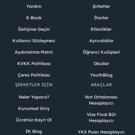
Yardım
Şirketler
E-Book
İlanlar
İletişime Geçin
Etkinlikler
Kullanıcı Sözleşmesi
Ayrıcalıklar
Aydınlatma Metni
Öğrenci Kulüpleri
KVKK Politikası
Okullar
Çerez Politikası
YouthBlog
ŞIRKETLER İÇIN
ARAÇLAR
Neler Yaparız?
Not Ortalaması
Hesaplayıcı
Kurumsal Giriş
Vize Final Büt
Ücretsiz Kayıt Ol
Hesaplayıcı
İK Blog
YKS Puan Hesaplayıcı