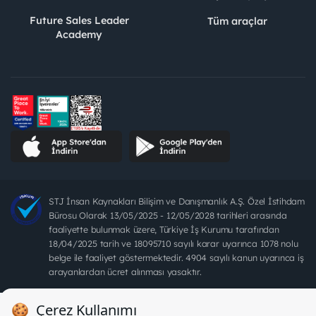
Future Sales Leader
Tüm araçlar
Academy
STJ İnsan Kaynakları Bilişim ve Danışmanlık A.Ş. Özel İstihdam
Bürosu Olarak 13/05/2025 - 12/05/2028 tarihleri arasında
faaliyette bulunmak üzere, Türkiye İş Kurumu tarafından
18/04/2025 tarih ve 18095710 sayılı karar uyarınca 1078 nolu
belge ile faaliyet göstermektedir. 4904 sayılı kanun uyarınca iş
arayanlardan ücret alınması yasaktır.