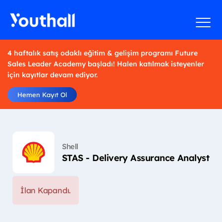
4 haftalık satış odaklı eğitim & gelişim programı Future
Sales Leader Academy başladı! Halen katılmak isteyenler
için kayıtlar devam ediyor.
Hemen Kayıt Ol
Shell
STAS - Delivery Assurance Analyst
İlan Kapandı.