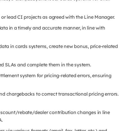
 or lead CI projects as agreed with the Line Manager.
ta in a timely and accurate manner, in line with
 data in cards systems, create new bonus, price-related
eed SLAs and complete them in the system.
ttlement system for pricing-related errors, ensuring
nd chargebacks to correct transactional pricing errors.
iscount/rebate/dealer contribution changes in line
A.
s via various formats (email, fax, letter, etc.) and