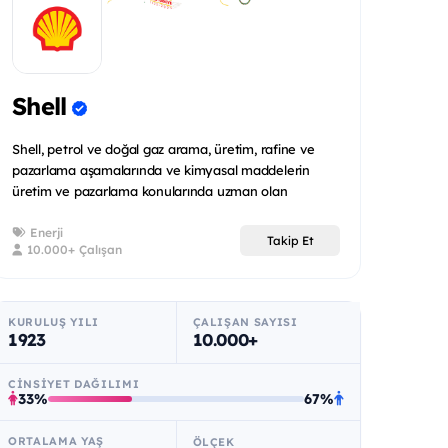
Shell
Shell, petrol ve doğal gaz arama, üretim, rafine ve
pazarlama aşamalarında ve kimyasal maddelerin
üretim ve pazarlama konularında uzman olan
uluslararas...
Enerji
Takip Et
10.000+ Çalışan
KURULUŞ YILI
ÇALIŞAN SAYISI
1923
10.000+
CINSIYET DAĞILIMI
33%
67%
ORTALAMA YAŞ
ÖLÇEK