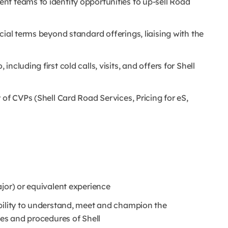
t teams to identify opportunities to up-sell Road
cial terms beyond standard offerings, liaising with the
cluding first cold calls, visits, and offers for Shell
 of CVPs (Shell Card Road Services, Pricing for eS,
jor) or equivalent experience
bility to understand, meet and champion the
ies and procedures of Shell