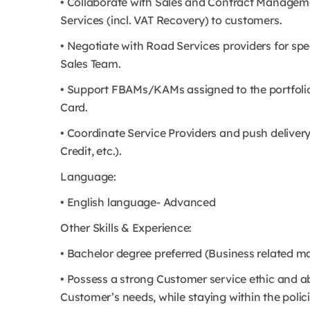
• Collaborate with Sales and Contract Managemen
Services (incl. VAT Recovery) to customers.
• Negotiate with Road Services providers for spe
Sales Team.
• Support FBAMs/KAMs assigned to the portfolio, in
Card.
• Coordinate Service Providers and push delivery
Credit, etc.).
Language:
• English language- Advanced
Other Skills & Experience:
• Bachelor degree preferred (Business related ma
• Possess a strong Customer service ethic and a
Customer’s needs, while staying within the polic