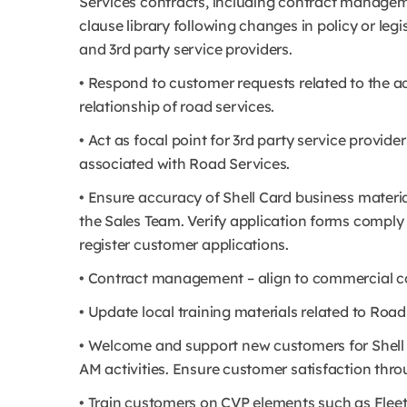
Services contracts, including contract manageme
clause library following changes in policy or leg
and 3rd party service providers.
• Respond to customer requests related to the ad
relationship of road services.
• Act as focal point for 3rd party service provi
associated with Road Services.
• Ensure accuracy of Shell Card business materi
the Sales Team. Verify application forms comply
register customer applications.
• Contract management – align to commercial con
• Update local training materials related to Road
• Welcome and support new customers for Shell C
AM activities. Ensure customer satisfaction thro
• Train customers on CVP elements such as Fleeth