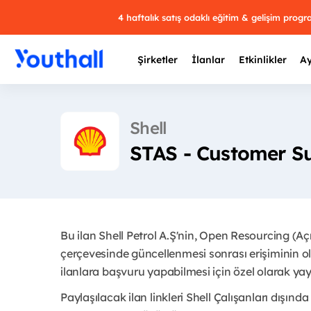
4 haftalık satış odaklı eğitim & gelişim prog
Şirketler
İlanlar
Etkinlikler
Ay
Shell
STAS - Customer Su
Y
29 
Bu ilan Shell Petrol A.Ş'nin, Open Resourcing (A
çerçevesinde güncellenmesi sonrası erişiminin ol
ilanlara başvuru yapabilmesi için özel olarak yayı
Paylaşılacak ilan linkleri Shell Çalışanları dışında 