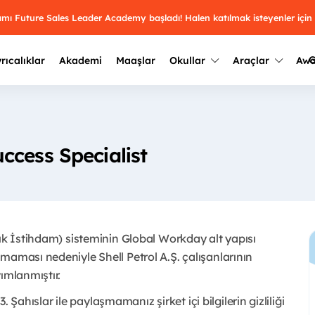
ramı Future Sales Leader Academy başladı! Halen katılmak isteyenler için
G
rıcalıklar
Akademi
Maaşlar
Okullar
Araçlar
Aw
Kazananlar
Geçmiş yılların sonuçları
2025
Kazananları
Üniversite kulüplerini ve top
ccess Specialist
keşfet.
outh Awards 2026
2024
Kazananları
Türkiye ve dünyadaki üniver
kategoride en iyileri sen seç.
hakkında bilgi al.
2023
Kazananları
Farklı liseleri incele ve onl
çık İstihdam) sisteminin Global Workday alt yapısı
Oy ver
2022
yakından tanı.
Kazananları
maması nedeniyle Shell Petrol A.Ş. çalışanlarının
mlanmıştır. ​
3. Şahıslar ile paylaşmamanız şirket içi bilgilerin gizliliği