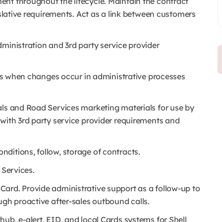
nt throughout the lifecycle. Maintain the contract
islative requirements. Act as a link between customers
ministration and 3rd party service provider
ders when changes occur in administrative processes
als and Road Services marketing materials for use by
 with 3rd party service provider requirements and
ditions, follow, storage of contracts.
 Services.
ard. Provide administrative support as a follow-up to
ugh proactive after-sales outbound calls.
ub, e-alert, EID, and local Cards systems for Shell