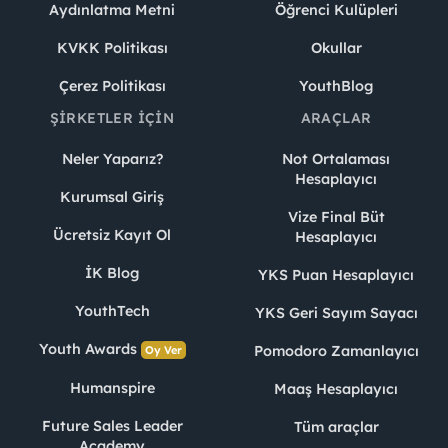
Aydınlatma Metni
Öğrenci Kulüpleri
KVKK Politikası
Okullar
Çerez Politikası
YouthBlog
ŞIRKETLER İÇIN
ARAÇLAR
Neler Yaparız?
Not Ortalaması
Hesaplayıcı
Kurumsal Giriş
Vize Final Büt
Ücretsiz Kayıt Ol
Hesaplayıcı
İK Blog
YKS Puan Hesaplayıcı
YouthTech
YKS Geri Sayım Sayacı
Youth Awards
Pomodoro Zamanlayıcı
Oy Ver
Humanspire
Maaş Hesaplayıcı
Future Sales Leader
Tüm araçlar
Academy