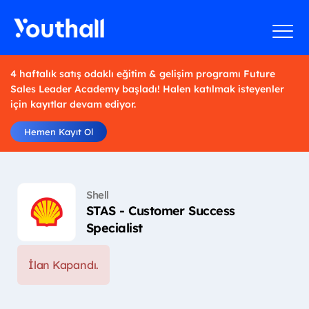
4 haftalık satış odaklı eğitim & gelişim programı Future
Sales Leader Academy başladı! Halen katılmak isteyenler
için kayıtlar devam ediyor.
Hemen Kayıt Ol
Shell
STAS - Customer Success
Specialist
İlan Kapandı.