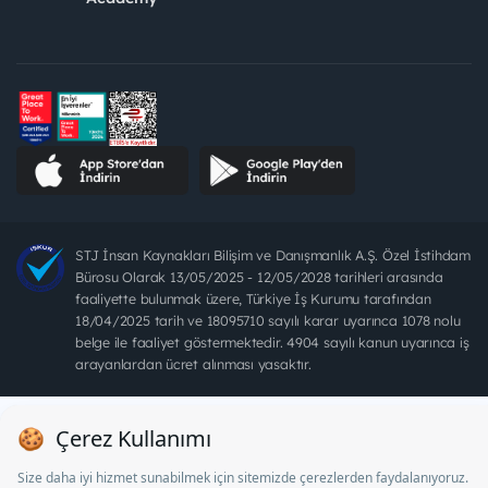
STJ İnsan Kaynakları Bilişim ve Danışmanlık A.Ş. Özel İstihdam
Bürosu Olarak 13/05/2025 - 12/05/2028 tarihleri arasında
faaliyette bulunmak üzere, Türkiye İş Kurumu tarafından
18/04/2025 tarih ve 18095710 sayılı karar uyarınca 1078 nolu
belge ile faaliyet göstermektedir. 4904 sayılı kanun uyarınca iş
arayanlardan ücret alınması yasaktır.