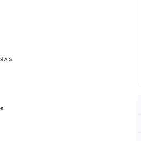
ol A.S
es