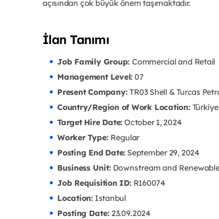
açısından çok büyük önem taşımaktadır.
İlan Tanımı
Job Family Group:
Commercial and Retail
Management Level:
07
Present Company:
TR03 Shell & Turcas Petr
Country/Region of Work Location:
Türkiye
Target Hire Date:
October 1, 2024
Worker Type:
Regular
Posting End Date:
September 29, 2024
Business Unit:
Downstream and Renewabl
Job Requisition ID:
R160074
Location:
Istanbul
Posting Date:
23.09
.2024