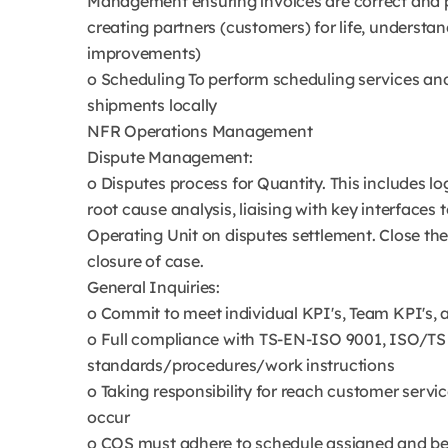
Management ensuring invoices are correct and pa
creating partners (customers) for life, understa
improvements)
o Scheduling To perform scheduling services and 
shipments locally
NFR Operations Management
Dispute Management:
o Disputes process for Quantity. This includes lo
root cause analysis, liaising with key interfaces
Operating Unit on disputes settlement. Close t
closure of case.
General Inquiries:
o Commit to meet individual KPI's, Team KPI's, 
o Full compliance with TS-EN-ISO 9001, ISO/T
standards/procedures/work instructions
o Taking responsibility for reach customer serv
occur
o COS must adhere to schedule assigned and be p