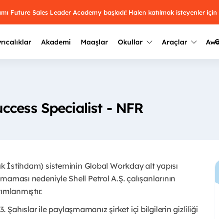
ramı Future Sales Leader Academy başladı! Halen katılmak isteyenler için
G
rıcalıklar
Akademi
Maaşlar
Okullar
Araçlar
Aw
Kazananlar
Geçmiş yılların sonuçları
2025
Kazananları
Üniversite kulüplerini ve top
ccess Specialist - NFR
keşfet.
outh Awards 2026
2024
Kazananları
Türkiye ve dünyadaki üniver
kategoride en iyileri sen seç.
hakkında bilgi al.
2023
Kazananları
Farklı liseleri incele ve onl
çık İstihdam) sisteminin Global Workday alt yapısı
Oy ver
2022
yakından tanı.
Kazananları
maması nedeniyle Shell Petrol A.Ş. çalışanlarının
mlanmıştır. ​
3. Şahıslar ile paylaşmamanız şirket içi bilgilerin gizliliği