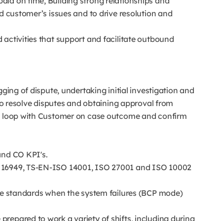
id on time, Building strong relationships and
nd customer’s issues and to drive resolution and
activities that support and facilitate outbound
gging of dispute, undertaking initial investigation and
 to resolve disputes and obtaining approval from
he loop with Customer on case outcome and confirm
and CO KPI's.
S 16949, TS-EN-ISO 14001, ISO 27001 and ISO 10002
ice standards when the system failures (BCP mode)
repared to work a variety of shifts, including during