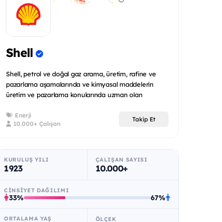
Shell
Shell, petrol ve doğal gaz arama, üretim, rafine ve
pazarlama aşamalarında ve kimyasal maddelerin
üretim ve pazarlama konularında uzman olan
uluslararas...
Enerji
Takip Et
10.000+ Çalışan
KURULUŞ YILI
ÇALIŞAN SAYISI
1923
10.000+
CINSIYET DAĞILIMI
33%
67%
ORTALAMA YAŞ
ÖLÇEK