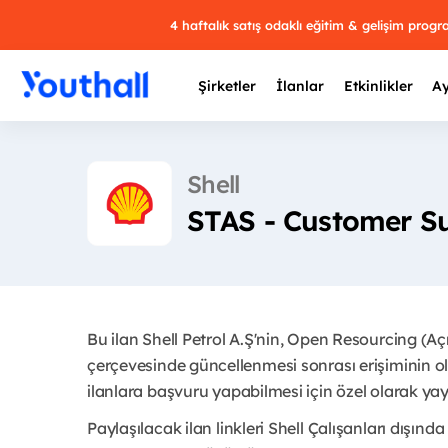
4 haftalık satış odaklı eğitim & gelişim prog
Şirketler
İlanlar
Etkinlikler
Ay
Shell
STAS - Customer Su
Y
29 
Bu ilan Shell Petrol A.Ş'nin, Open Resourcing (A
çerçevesinde güncellenmesi sonrası erişiminin ol
ilanlara başvuru yapabilmesi için özel olarak yayı
Paylaşılacak ilan linkleri Shell Çalışanları dışında 