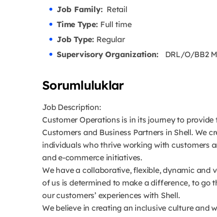
Job Family:
Retail
Time Type:
Full time
Job Type:
Regular
Supervisory Organization:
DRL/O/BB2 Mob
Sorumluluklar
Job Description:
Customer Operations is in its journey to provide
Customers and Business Partners in Shell. We cr
individuals who thrive working with customers an
and e-commerce initiatives.
We have a collaborative, flexible, dynamic and v
of us is determined to make a difference, to go t
our customers’ experiences with Shell.
We believe in creating an inclusive culture and