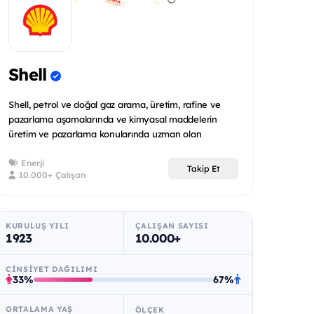
Shell
Shell, petrol ve doğal gaz arama, üretim, rafine ve
pazarlama aşamalarında ve kimyasal maddelerin
üretim ve pazarlama konularında uzman olan
uluslararas...
Enerji
Takip Et
10.000+ Çalışan
KURULUŞ YILI
ÇALIŞAN SAYISI
1923
10.000+
CINSIYET DAĞILIMI
33%
67%
ORTALAMA YAŞ
ÖLÇEK