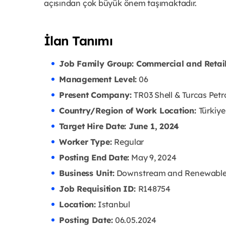
açısından çok büyük önem taşımaktadır.
İlan Tanımı
Job Family Group: Commercial and Retai
Management Level:
06
Present Company:
TR03 Shell & Turcas Petr
Country/Region of Work Location:
Türkiye
Target Hire Date: June 1, 2024
Worker Type:
Regular
Posting End Date:
May 9, 2024
Business Unit:
Downstream and Renewabl
Job Requisition ID:
R148754
Location:
Istanbul
Posting Date:
06.05
.2024