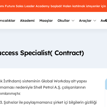
ramı Future Sales Leader Academy başladı! Halen katılmak isteyenler için
G
rıcalıklar
Akademi
Maaşlar
Okullar
Araçlar
Aw
Kazananlar
Geçmiş yılların sonuçları
2025
Kazananları
Üniversite kulüplerini ve top
cess Specialist( Contract)
keşfet.
outh Awards 2026
2024
Kazananları
Türkiye ve dünyadaki üniver
kategoride en iyileri sen seç.
hakkında bilgi al.
2023
Kazananları
Farklı liseleri incele ve onl
çık İstihdam) sisteminin Global Workday alt yapısı
Oy ver
2022
yakından tanı.
Kazananları
maması nedeniyle Shell Petrol A.Ş. çalışanlarının
mlanmıştır. ​
3. Şahıslar ile paylaşmamanız şirket içi bilgilerin gizliliği