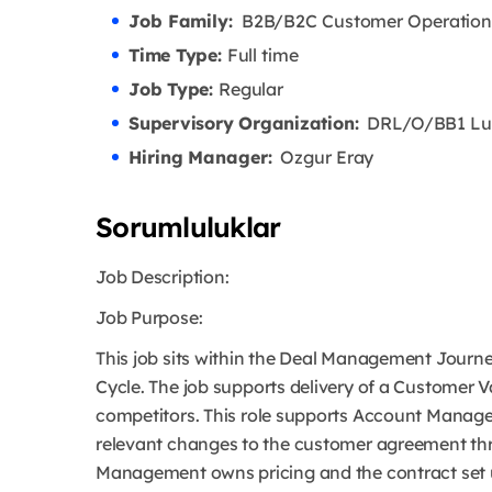
Job Family:
B2B/B2C Customer Operation
Time Type:
Full time
Job Type:
Regular
Supervisory Organization:
DRL/O/BB1 Lubr
Hiring Manager:
Ozgur Eray
Sorumluluklar
Job Description:
Job Purpose:
This job sits within the Deal Management Journey
Cycle. The job supports delivery of a Customer Va
competitors. This role supports Account Manager
relevant changes to the customer agreement thr
Management owns pricing and the contract se