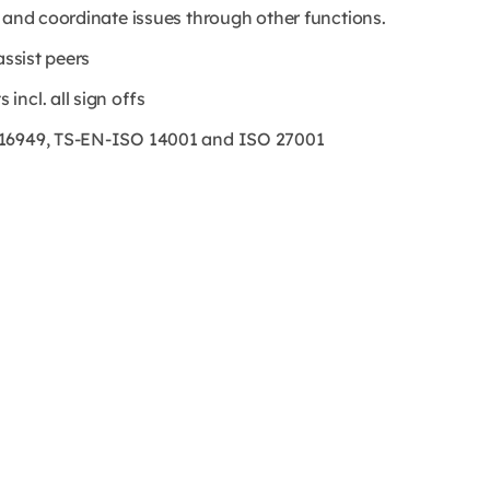
 and coordinate issues through other functions.
assist peers
ncl. all sign offs
 16949, TS-EN-ISO 14001 and ISO 27001