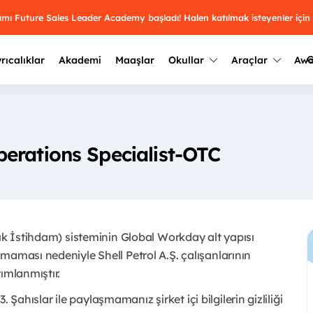
ramı Future Sales Leader Academy başladı! Halen katılmak isteyenler için
G
rıcalıklar
Akademi
Maaşlar
Okullar
Araçlar
Aw
Kazananlar
Geçmiş yılların sonuçları
2025
Kazananları
Üniversite kulüplerini ve top
erations Specialist-OTC
keşfet.
outh Awards 2026
2024
Kazananları
Türkiye ve dünyadaki üniver
kategoride en iyileri sen seç.
hakkında bilgi al.
2023
Kazananları
Farklı liseleri incele ve onl
çık İstihdam) sisteminin Global Workday alt yapısı
Oy ver
2022
yakından tanı.
Kazananları
maması nedeniyle Shell Petrol A.Ş. çalışanlarının
mlanmıştır. ​
3. Şahıslar ile paylaşmamanız şirket içi bilgilerin gizliliği