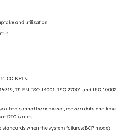
ptake and utilization
rrors
and CO KPI's.
 16949, TS-EN-ISO 14001, ISO 27001 and ISO 10002
resolution cannot be achieved, make a date and time
hat DTC is met.
ice standards when the system failures(BCP mode)