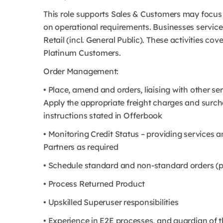
This role supports Sales & Customers may focus 
on operational requirements. Businesses serviced
Retail (incl. General Public). These activities c
Platinum Customers.
Order Management:
• Place, amend and orders, liaising with other se
Apply the appropriate freight charges and surch
instructions stated in Offerbook
• Monitoring Credit Status – providing services 
Partners as required
• Schedule standard and non-standard orders (
• Process Returned Product
• Upskilled Superuser responsibilities
• Experience in E2E processes, and guardian of 