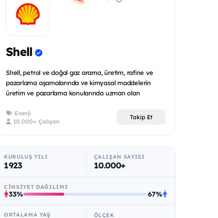
Shell
Shell, petrol ve doğal gaz arama, üretim, rafine ve
pazarlama aşamalarında ve kimyasal maddelerin
üretim ve pazarlama konularında uzman olan
uluslararas...
Enerji
Takip Et
10.000+ Çalışan
KURULUŞ YILI
ÇALIŞAN SAYISI
1923
10.000+
CINSIYET DAĞILIMI
33%
67%
ORTALAMA YAŞ
ÖLÇEK