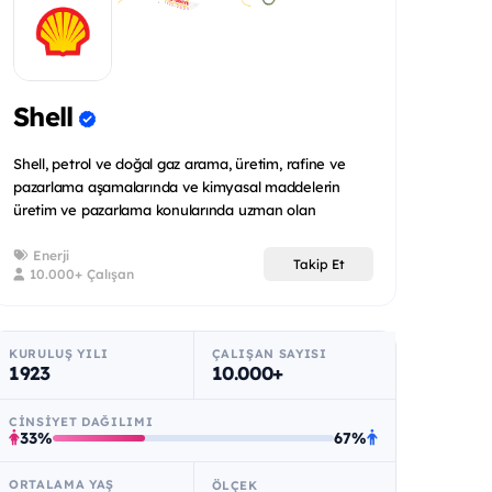
Shell
Shell, petrol ve doğal gaz arama, üretim, rafine ve
pazarlama aşamalarında ve kimyasal maddelerin
üretim ve pazarlama konularında uzman olan
uluslararas...
Enerji
Takip Et
10.000+ Çalışan
KURULUŞ YILI
ÇALIŞAN SAYISI
1923
10.000+
CINSIYET DAĞILIMI
33%
67%
ORTALAMA YAŞ
ÖLÇEK