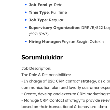
Job Family:
Retail
Time Type:
Full time
Job Type:
Regular
Supervisory Organization:
D
RR/E/522 Loy
(59713967)
Hiring Manager:
Feyzan Sezgin Oztekin
Sorumluluklar
Job Description:
The Role & Responsibilities:
• In charge of B2C CRM contact strategy, as a br
communication plan and loyalty customer expe
• Create, develop and execute CRM marketing st
• Manage CRM Contact strategy to provide relev
based on their transactional & behavioral data