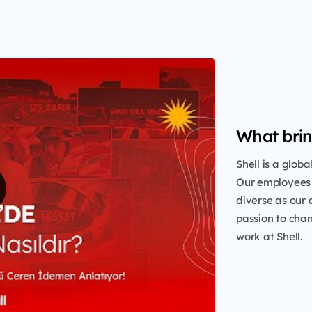
What brin
Shell is a glob
Our employees 
diverse as our 
passion to chang
work at Shell.