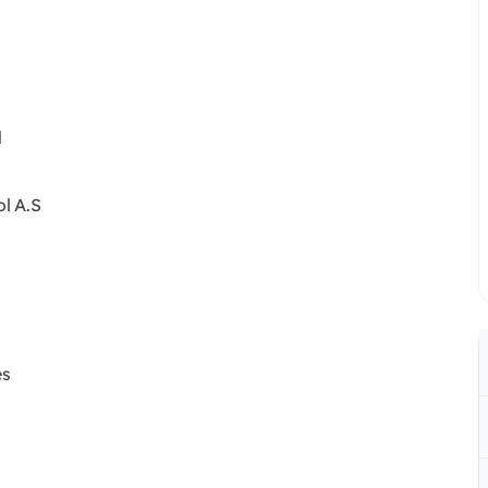
l
ol A.S
es