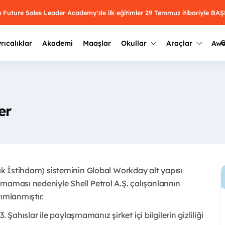
mı Future Sales Leader Academy'de ilk eğitimler 29 Temmuz itibariyle 
G
rıcalıklar
Akademi
Maaşlar
Okullar
Araçlar
Aw
Kazananlar
Geçmiş yılların sonuçları
2025
Kazananları
Üniversite kulüplerini ve top
er
keşfet.
outh Awards 2026
2024
Kazananları
Türkiye ve dünyadaki üniver
kategoride en iyileri sen seç.
hakkında bilgi al.
2023
Kazananları
Farklı liseleri incele ve onl
çık İstihdam) sisteminin Global Workday alt yapısı
Oy ver
2022
yakından tanı.
Kazananları
maması nedeniyle Shell Petrol A.Ş. çalışanlarının
mlanmıştır. ​
3. Şahıslar ile paylaşmamanız şirket içi bilgilerin gizliliği