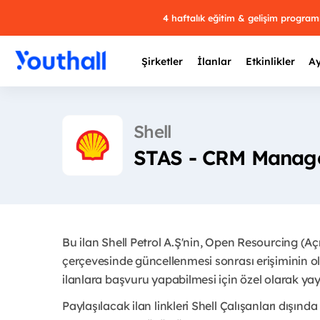
4 haftalık eğitim & gelişim progra
Şirketler
İlanlar
Etkinlikler
Ay
Shell
STAS - CRM Manag
Y
29 
Bu ilan Shell Petrol A.Ş'nin, Open Resourcing (A
çerçevesinde güncellenmesi sonrası erişiminin ol
ilanlara başvuru yapabilmesi için özel olarak yayı
Paylaşılacak ilan linkleri Shell Çalışanları dışında 