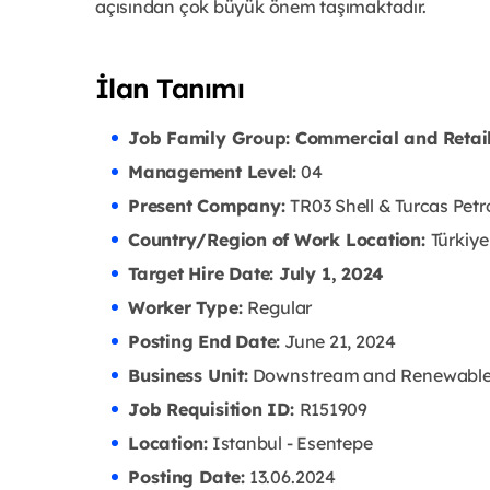
açısından çok büyük önem taşımaktadır.
İlan Tanımı
Job Family Group: Commercial and Retai
Management Level:
04
Present Company:
TR03 Shell & Turcas Petr
Country/Region of Work Location:
Türkiye
Target Hire Date: July 1, 2024
Worker Type:
Regular
Posting End Date:
June 21, 2024
Business Unit:
Downstream and Renewabl
Job Requisition ID:
R151909
Location:
Istanbul - Esentepe
Posting Date:
13.06
.2024