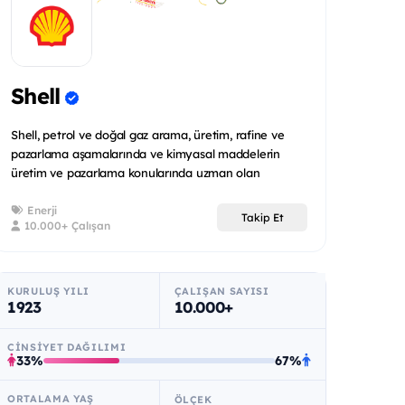
Shell
Shell, petrol ve doğal gaz arama, üretim, rafine ve
pazarlama aşamalarında ve kimyasal maddelerin
üretim ve pazarlama konularında uzman olan
uluslararas...
Enerji
Takip Et
10.000+ Çalışan
KURULUŞ YILI
ÇALIŞAN SAYISI
1923
10.000+
CINSIYET DAĞILIMI
33%
67%
ORTALAMA YAŞ
ÖLÇEK