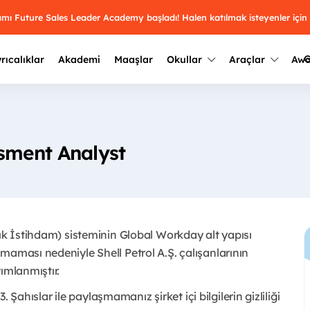
ramı Future Sales Leader Academy başladı! Halen katılmak isteyenler için
G
rıcalıklar
Akademi
Maaşlar
Okullar
Araçlar
Aw
Kazananlar
Geçmiş yılların sonuçları
2025
Kazananları
Üniversite kulüplerini ve top
ssment Analyst
keşfet.
outh Awards 2026
2024
Kazananları
Türkiye ve dünyadaki üniver
kategoride en iyileri sen seç.
hakkında bilgi al.
2023
Kazananları
Farklı liseleri incele ve onl
çık İstihdam) sisteminin Global Workday alt yapısı
Oy ver
2022
yakından tanı.
Kazananları
maması nedeniyle Shell Petrol A.Ş. çalışanlarının
mlanmıştır. ​
3. Şahıslar ile paylaşmamanız şirket içi bilgilerin gizliliği