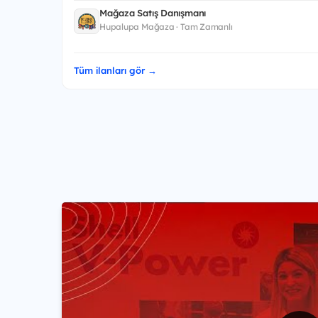
Mağaza Satış Danışmanı
Hupalupa Mağaza · Tam Zamanlı
Tüm ilanları gör →