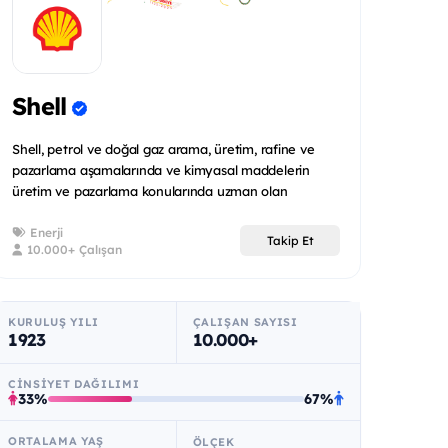
Shell
Shell, petrol ve doğal gaz arama, üretim, rafine ve
pazarlama aşamalarında ve kimyasal maddelerin
üretim ve pazarlama konularında uzman olan
uluslararas...
Enerji
Takip Et
10.000+ Çalışan
KURULUŞ YILI
ÇALIŞAN SAYISI
1923
10.000+
CINSIYET DAĞILIMI
33%
67%
ORTALAMA YAŞ
ÖLÇEK