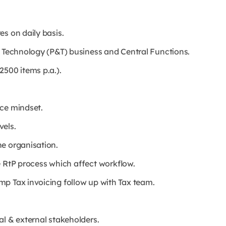
s on daily basis.
& Technology (P&T) business and Central Functions.
2500 items p.a.).
ice mindset.
vels.
e organisation.
e RtP process which affect workflow.
p Tax invoicing follow up with Tax team.
al & external stakeholders.