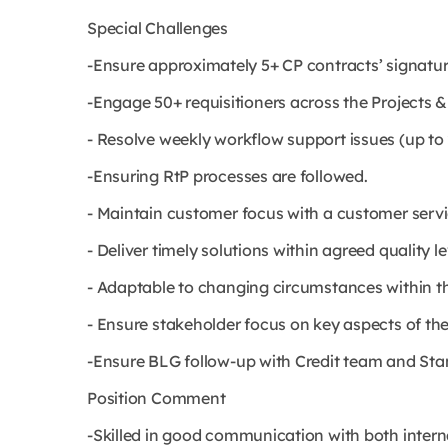
Special Challenges
-Ensure approximately 5+ CP contracts’ signature
-Engage 50+ requisitioners across the Projects 
- Resolve weekly workflow support issues (up to 
-Ensuring RtP processes are followed.
- Maintain customer focus with a customer serv
- Deliver timely solutions within agreed quality le
- Adaptable to changing circumstances within th
- Ensure stakeholder focus on key aspects of th
-Ensure BLG follow-up with Credit team and Stam
Position Comment
-Skilled in good communication with both intern