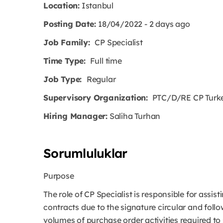
Location:
Istanbul
Posting Date:
18/04/2022 - 2 days ago
Job Family:
CP Specialist
Time Type:
Full time
Job Type:
Regular
Supervisory Organization:
PTC/D/RE CP Turkey
Hiring Manager:
Saliha Turhan
Sorumluluklar
Purpose
The role of CP Specialist is responsible for assi
contracts due to the signature circular and foll
volumes of purchase order activities required t