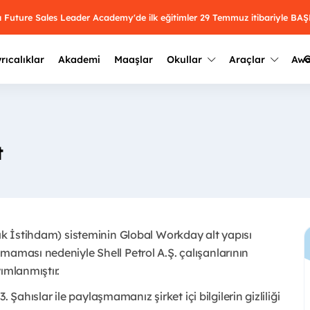
mı Future Sales Leader Academy'de ilk eğitimler 29 Temmuz itibariyle 
G
rıcalıklar
Akademi
Maaşlar
Okullar
Araçlar
Aw
Kazananlar
Geçmiş yılların sonuçları
2025
Kazananları
Üniversite kulüplerini ve top
t
keşfet.
outh Awards 2026
2024
Kazananları
Türkiye ve dünyadaki üniver
kategoride en iyileri sen seç.
hakkında bilgi al.
2023
Kazananları
Farklı liseleri incele ve onl
çık İstihdam) sisteminin Global Workday alt yapısı
Oy ver
2022
yakından tanı.
Kazananları
maması nedeniyle Shell Petrol A.Ş. çalışanlarının
ımlanmıştır.
3. Şahıslar ile paylaşmamanız şirket içi bilgilerin gizliliği