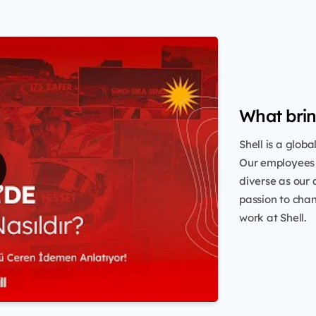
What brin
Shell is a glob
Our employees 
diverse as our 
passion to chang
work at Shell.