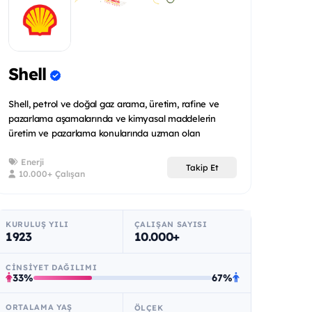
Shell
Shell, petrol ve doğal gaz arama, üretim, rafine ve
pazarlama aşamalarında ve kimyasal maddelerin
üretim ve pazarlama konularında uzman olan
uluslararas...
Enerji
Takip Et
10.000+ Çalışan
KURULUŞ YILI
ÇALIŞAN SAYISI
1923
10.000+
CINSIYET DAĞILIMI
33%
67%
ORTALAMA YAŞ
ÖLÇEK