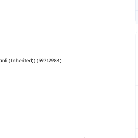
li (Inherited)) (59713984)