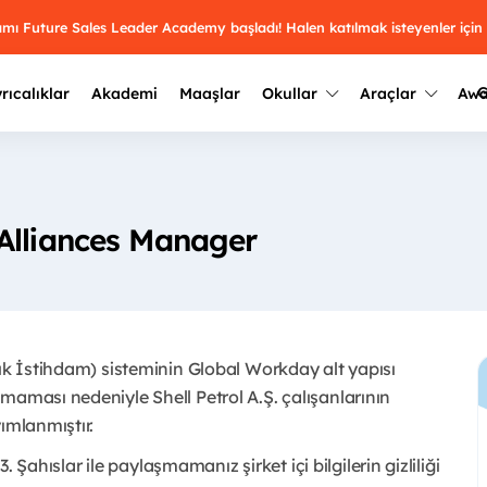
ramı Future Sales Leader Academy başladı! Halen katılmak isteyenler için
G
rıcalıklar
Akademi
Maaşlar
Okullar
Araçlar
Aw
Kazananlar
Geçmiş yılların sonuçları
2025
Kazananları
Üniversite kulüplerini ve top
Alliances Manager
keşfet.
outh Awards 2026
2024
Kazananları
Türkiye ve dünyadaki üniver
kategoride en iyileri sen seç.
hakkında bilgi al.
2023
Kazananları
Farklı liseleri incele ve onl
çık İstihdam) sisteminin Global Workday alt yapısı
Oy ver
2022
yakından tanı.
Kazananları
maması nedeniyle Shell Petrol A.Ş. çalışanlarının
mlanmıştır. ​
3. Şahıslar ile paylaşmamanız şirket içi bilgilerin gizliliği