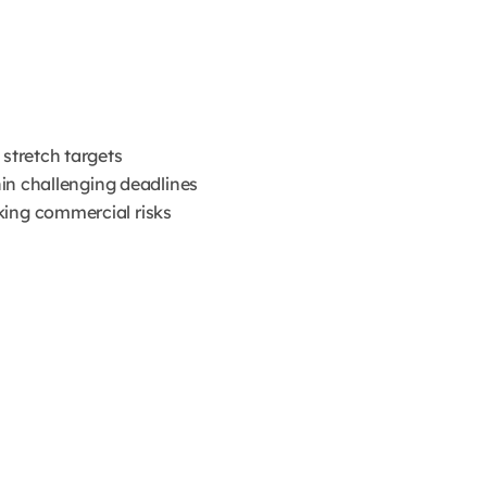
n
 stretch targets
thin challenging deadlines
king commercial risks