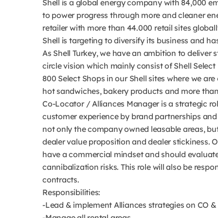
Shell is a global energy company with 84,000 e
to power progress through more and cleaner ener
retailer with more than 44.000 retail sites globall
Shell is targeting to diversify its business and h
As Shell Turkey, we have an ambition to deliver 
circle vision which mainly consist of Shell Sele
800 Select Shops in our Shell sites where we are 
hot sandwiches, bakery products and more tha
Co-Locator / Alliances Manager is a strategic ro
customer experience by brand partnerships and add
not only the company owned leasable areas, but 
dealer value proposition and dealer stickiness. 
have a commercial mindset and should evaluate t
cannibalization risks. This role will also be resp
contracts.
Responsibilities:
-Lead & implement Alliances strategies on CO &
-Manage all rental areas