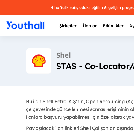
4 haftalık satış odaklı eğitim & gelişim prog
Şirketler
İlanlar
Etkinlikler
Ay
Shell
STAS - Co-Locator/
Y
29 
Bu ilan Shell Petrol A.Ş'nin, Open Resourcing (A
çerçevesinde güncellenmesi sonrası erişiminin ol
ilanlara başvuru yapabilmesi için özel olarak yayı
Paylaşılacak ilan linkleri Shell Çalışanları dışında 