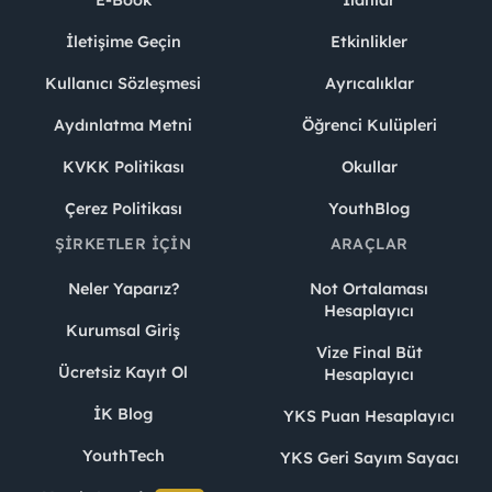
E-Book
İlanlar
İletişime Geçin
Etkinlikler
Kullanıcı Sözleşmesi
Ayrıcalıklar
Aydınlatma Metni
Öğrenci Kulüpleri
KVKK Politikası
Okullar
Çerez Politikası
YouthBlog
ŞIRKETLER İÇIN
ARAÇLAR
Neler Yaparız?
Not Ortalaması
Hesaplayıcı
Kurumsal Giriş
Vize Final Büt
Ücretsiz Kayıt Ol
Hesaplayıcı
İK Blog
YKS Puan Hesaplayıcı
YouthTech
YKS Geri Sayım Sayacı