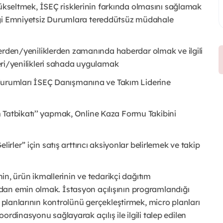
i yükseltmek, İSEÇ risklerinin farkında olmasını sağlamak
eği Emniyetsiz Durumlara tereddütsüz müdahale
iklerden/yeniliklerden zamanında haberdar olmak ve ilgili
kleri/yenilikleri sahada uygulamak
uz durumları İSEÇ Danışmanına ve Takım Liderine
 Tatbikatı’’ yapmak, Online Kaza Formu Takibini
irler” için satış arttırıcı aksiyonlar belirlemek ve takip
nin, ürün ikmallerinin ve tedarikçi dağıtım
dan emin olmak. İstasyon açılışının programlandığı
o planlarının kontrolünü gerçekleştirmek, micro planları
rdinasyonu sağlayarak açılış ile ilgili talep edilen