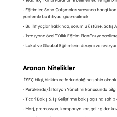
- Tedarikçi ikmal kararlarını belirlemek ve ilgili b
- Eğitimler, Saha Çalışmaları sırasında hangi k
yöntemle bu ihtiyacı giderebilmek
- Bu ihtiyaçlar hakkında, sorumlu üstüne, Satış A
- İstasyona özel ’’Yıllık Eğitim Planı’’nı yapabilm
- Lokal ve Gloabal Eğitimlerin dizaynı ve revizyo
Aranan Nitelikler
İSEÇ bilgi, birikim ve farkındalığına sahip olmak
- Perakende/İstasyon Yönetimi konusunda bilgi
- Ticari Bakış & İş Geliştirme bakış açısına sahi
- Marj, promosyon, kampanya kar, gelir gider ka