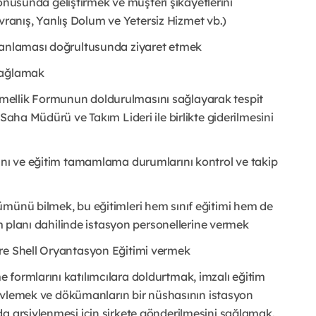
 konusunda geliştirmek ve müşteri şikayetlerini
anış, Yanlış Dolum ve Yetersiz Hizmet vb.)
planlaması doğrultusunda ziyaret etmek
 sağlamak
mellik Formunun doldurulmasını sağlayarak tespit
Saha Müdürü ve Takım Lideri ile birlikte giderilmesini
rını ve eğitim tamamlama durumlarını kontrol ve takip
ümünü bilmek, bu eğitimleri hem sınıf eğitimi hem de
im planı dahilinde istasyon personellerine vermek
ere Shell Oryantasyon Eğitimi vermek
e formlarını katılımcılara doldurtmak, imzalı eğitim
rşivlemek ve dökümanların bir nüshasının istasyon
a arşivlenmesi için şirkete gönderilmesini sağlamak.