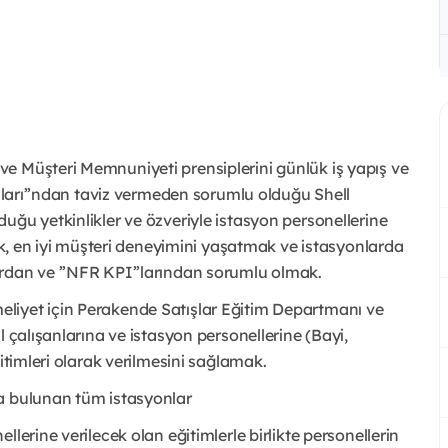
e Müşteri Memnuniyeti prensiplerini günlük iş yapış ve
kaları’’ndan taviz vermeden sorumlu olduğu Shell
uğu yetkinlikler ve özveriyle istasyon personellerine
mak, en iyi müşteri deneyimini yaşatmak ve istasyonlarda
rdan ve ’’NFR KPI’’larından sorumlu olmak.
liyet için Perakende Satışlar Eğitim Departmanı ve
l çalışanlarına ve istasyon personellerine (Bayi,
itimleri olarak verilmesini sağlamak.
a bulunan tüm istasyonlar
lerine verilecek olan eğitimlerle birlikte personellerin