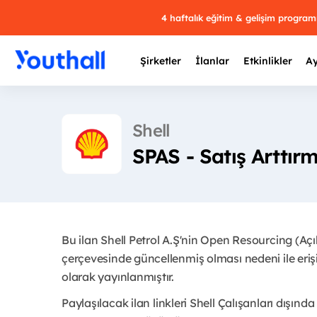
4 haftalık eğitim & gelişim progra
Şirketler
İlanlar
Etkinlikler
Ay
Shell
SPAS - Satış Arttı
Y
29 
Bu ilan Shell Petrol A.Ş'nin Open Resourcing (Aç
çerçevesinde güncellenmiş olması nedeni ile eri
olarak yayınlanmıştır.
Paylaşılacak ilan linkleri Shell Çalışanları dışında 