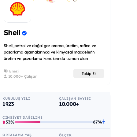
Shell
Shell, petrol ve doğal gaz arama, üretim, rafine ve
pazarlama aşamalarında ve kimyasal maddelerin
üretim ve pazarlama konularında uzman olan
uluslararas...
Enerji
Takip Et
10.000+ Çalışan
KURULUŞ YILI
ÇALIŞAN SAYISI
1923
10.000+
CINSIYET DAĞILIMI
33%
67%
ORTALAMA YAŞ
ÖLÇEK