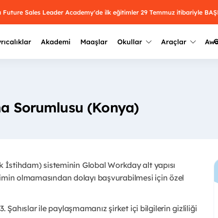
mı Future Sales Leader Academy'de ilk eğitimler 29 Temmuz itibariyle 
G
rıcalıklar
Akademi
Maaşlar
Okullar
Araçlar
Aw
Kazananlar
Geçmiş yılların sonuçları
2025
Kazananları
Üniversite kulüplerini ve top
rma Sorumlusu (Konya)
keşfet.
outh Awards 2026
2024
Kazananları
Türkiye ve dünyadaki üniver
kategoride en iyileri sen seç.
hakkında bilgi al.
2023
Kazananları
Farklı liseleri incele ve onl
ık İstihdam) sisteminin Global Workday alt yapısı
Oy ver
2022
yakından tanı.
Kazananları
şimin olmamasından dolayı başvurabilmesi için özel
3. Şahıslar ile paylaşmamanız şirket içi bilgilerin gizliliği