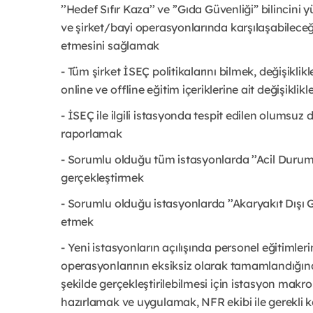
’’Hedef Sıfır Kaza’’ ve ’’Gıda Güvenliği” bilincin
ve şirket/bayi operasyonlarında karşılaşabilec
etmesini sağlamak
- Tüm şirket İSEÇ politikalarını bilmek, değişikl
online ve offline eğitim içeriklerine ait değişikli
- İSEÇ ile ilgili istasyonda tespit edilen olums
raporlamak
- Sorumlu olduğu tüm istasyonlarda ’’Acil Durum
gerçekleştirmek
- Sorumlu olduğu istasyonlarda ’’Akaryakıt Dışı Gel
etmek
- Yeni istasyonların açılışında personel eğitimleri
operasyonlarının eksiksiz olarak tamamlandığın
şekilde gerçekleştirilebilmesi için istasyon makr
hazırlamak ve uygulamak, NFR ekibi ile gerekli koo