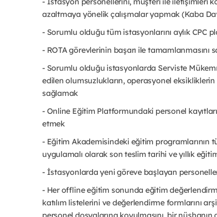
- İstasyon personellerini, müşteri ile iletişimleri
azaltmaya yönelik çalışmalar yapmak (Kaba Davr
- Sorumlu olduğu tüm istasyonlarını aylık CPC 
- ROTA görevlerinin başarı ile tamamlanmasını
- Sorumlu olduğu istasyonlarda Serviste Mükem
edilen olumsuzlukların, operasyonel eksikliklerin 
sağlamak
- Online Eğitim Platformundaki personel kayıtla
etmek
- Eğitim Akademisindeki eğitim programlarının t
uygulamalı olarak son teslim tarihi ve yıllık eğit
- İstasyonlarda yeni göreve başlayan personell
- Her offline eğitim sonunda eğitim değerlendirm
katılım listelerini ve değerlendirme formlarını a
personel dosyalarına koyulmasını, bir nüshanın d