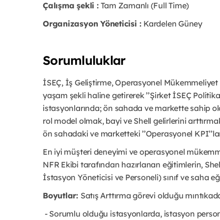
Çalışma şekli :
Tam Zamanlı (Full Time)
Organizasyon Yöneticisi :
Kardelen Güney
Sorumluluklar
İSEÇ, İş Geliştirme, Operasyonel Mükemmeliyet v
yaşam şekli haline getirerek ’’Şirket İSEÇ Politi
istasyonlarında; ön sahada ve markette sahip old
rol model olmak, bayi ve Shell gelirlerini arttır
ön sahadaki ve marketteki ’’Operasyonel KPI’’la
En iyi müşteri deneyimi ve operasyonel mükemme
NFR Ekibi tarafından hazırlanan eğitimlerin, Shel
İstasyon Yöneticisi ve Personeli) sınıf ve saha eğ
Boyutlar:
Satış Arttırma görevi olduğu mıntıkad
- Sorumlu olduğu istasyonlarda, istasyon personel