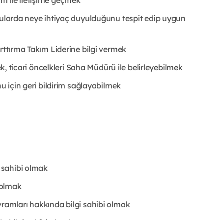
irim ile iletişime geçmek
onularda neye ihtiyaç duyulduğunu tespit edip uygun
rttırma Takım Liderine bilgi vermek
ek, ticari öncelkleri Saha Müdürü ile belirleyebilmek
nu için geri bildirim sağlayabilmek
 sahibi olmak
p olmak
vramları hakkında bilgi sahibi olmak