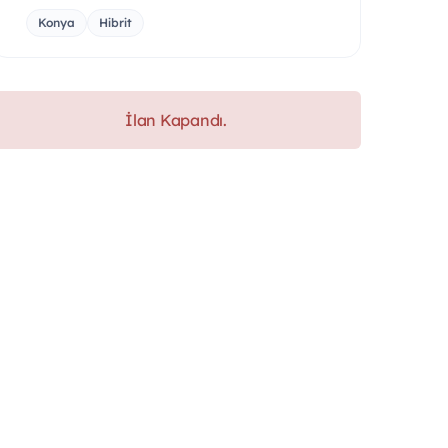
Konya
Hibrit
İlan Kapandı.