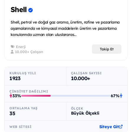
Shell
Shell, petrol ve doğal gaz arama, üretim, rafine ve pazarlama
aşamalarında ve kimyasal maddelerin üretim ve pazarlama
konularında uzman olan uluslararas...
Enerji
Takip Et
10.000+ Çalışan
KURULUŞ YILI
ÇALIŞAN SAYISI
1923
10.000+
CINSIYET DAĞILIMI
33%
67%
ORTALAMA YAŞ
ÖLÇEK
35
Büyük Ölçekli
Siteye Git
WEB SITESI