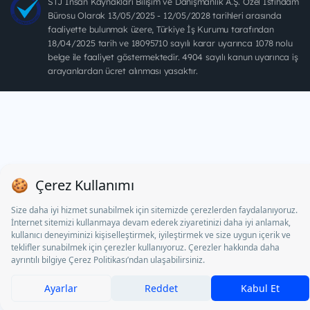
STJ İnsan Kaynakları Bilişim ve Danışmanlık A.Ş. Özel İstihdam
Bürosu Olarak 13/05/2025 - 12/05/2028 tarihleri arasında
faaliyette bulunmak üzere, Türkiye İş Kurumu tarafından
18/04/2025 tarih ve 18095710 sayılı karar uyarınca 1078 nolu
belge ile faaliyet göstermektedir. 4904 sayılı kanun uyarınca iş
arayanlardan ücret alınması yasaktır.