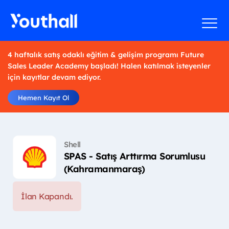
4 haftalık satış odaklı eğitim & gelişim programı Future
Sales Leader Academy başladı! Halen katılmak isteyenler
için kayıtlar devam ediyor.
Hemen Kayıt Ol
Shell
SPAS - Satış Arttırma Sorumlusu
(Kahramanmaraş)
İlan Kapandı.