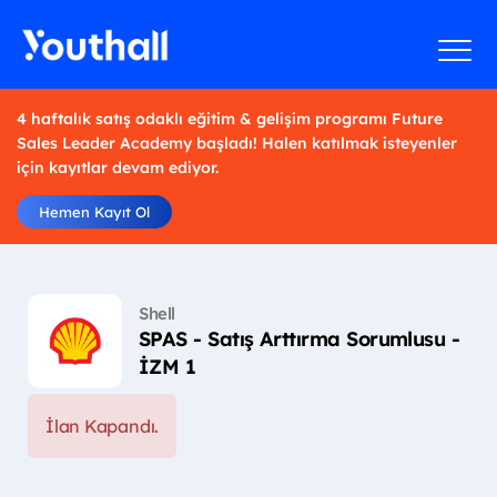
4 haftalık satış odaklı eğitim & gelişim programı Future
Sales Leader Academy başladı! Halen katılmak isteyenler
için kayıtlar devam ediyor.
Hemen Kayıt Ol
Shell
SPAS - Satış Arttırma Sorumlusu -
İZM 1
İlan Kapandı.