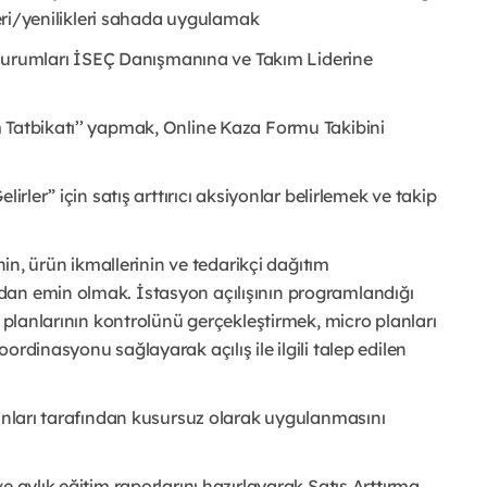
kleri/yenilikleri sahada uygulamak
uz durumları İSEÇ Danışmanına ve Takım Liderine
 Tatbikatı’’ yapmak, Online Kaza Formu Takibini
irler” için satış arttırıcı aksiyonlar belirlemek ve takip
nin, ürün ikmallerinin ve tedarikçi dağıtım
dan emin olmak. İstasyon açılışının programlandığı
o planlarının kontrolünü gerçekleştirmek, micro planları
rdinasyonu sağlayarak açılış ile ilgili talep edilen
şanları tarafından kusursuz olarak uygulanmasını
e aylık eğitim raporlarını hazırlayarak Satış Arttırma