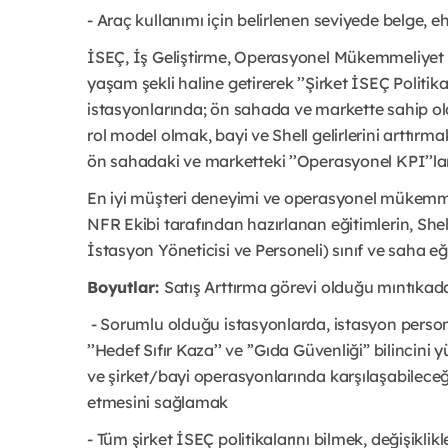
- Araç kullanımı için belirlenen seviyede belge, e
İSEÇ, İş Geliştirme, Operasyonel Mükemmeliyet v
yaşam şekli haline getirerek ’’Şirket İSEÇ Politi
istasyonlarında; ön sahada ve markette sahip old
rol model olmak, bayi ve Shell gelirlerini arttır
ön sahadaki ve marketteki ’’Operasyonel KPI’’la
En iyi müşteri deneyimi ve operasyonel mükemme
NFR Ekibi tarafından hazırlanan eğitimlerin, Shel
İstasyon Yöneticisi ve Personeli) sınıf ve saha eğ
Boyutlar:
Satış Arttırma görevi olduğu mıntıkad
- Sorumlu olduğu istasyonlarda, istasyon personel
’’Hedef Sıfır Kaza’’ ve ’’Gıda Güvenliği” bilincin
ve şirket/bayi operasyonlarında karşılaşabilec
etmesini sağlamak
- Tüm şirket İSEÇ politikalarını bilmek, değişikl