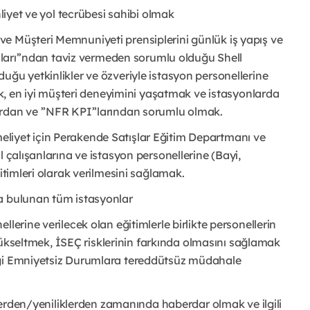
hliyet ve yol tecrübesi sahibi olmak
e Müşteri Memnuniyeti prensiplerini günlük iş yapış ve
kaları’’ndan taviz vermeden sorumlu olduğu Shell
uğu yetkinlikler ve özveriyle istasyon personellerine
mak, en iyi müşteri deneyimini yaşatmak ve istasyonlarda
rdan ve ’’NFR KPI’’larından sorumlu olmak.
liyet için Perakende Satışlar Eğitim Departmanı ve
l çalışanlarına ve istasyon personellerine (Bayi,
itimleri olarak verilmesini sağlamak.
a bulunan tüm istasyonlar
lerine verilecek olan eğitimlerle birlikte personellerin
i yükseltmek, İSEÇ risklerinin farkında olmasını sağlamak
eği Emniyetsiz Durumlara tereddütsüz müdahale
iklerden/yeniliklerden zamanında haberdar olmak ve ilgili