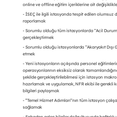
online ve offline eğitim içeriklerine ait değişikli
- İSEÇ ile ilgili istasyonda tespit edilen olums
raporlamak
- Sorumlu olduğu tüm istasyonlarda ’’Acil Durum
gerçekleştirmek
- Sorumlu olduğu istasyonlarda ’’Akaryakıt Dışı Gel
etmek
- Yeni istasyonların açılışında personel eğitimleri
operasyonlarının eksiksiz olarak tamamlandığın
şekilde gerçekleştirilebilmesi için istasyon makr
hazırlamak ve uygulamak, NFR ekibi ile gerekli koo
bilgileri paylaşmak
- ’’Temel Hizmet Adımları’’nın tüm istasyon çalı
sağlamak
- Sahadan gelen bilgiler doğrultusunda haftalık v