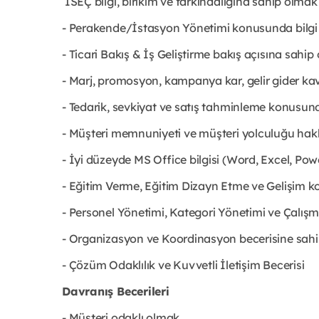
İSEÇ bilgi, birikim ve farkındalığına sahip olmak
- Perakende/İstasyon Yönetimi konusunda bilgi
- Ticari Bakış & İş Geliştirme bakış açısına sahi
- Marj, promosyon, kampanya kar, gelir gider ka
- Tedarik, sevkiyat ve satış tahminleme konusund
- Müşteri memnuniyeti ve müşteri yolculuğu hakk
- İyi düzeyde MS Office bilgisi (Word, Excel, Pow
- Eğitim Verme, Eğitim Dizayn Etme ve Gelişim 
- Personel Yönetimi, Kategori Yönetimi ve Çalış
- Organizasyon ve Koordinasyon becerisine sah
- Çözüm Odaklılık ve Kuvvetli İletişim Becerisi
Davranış Becerileri
- Müşteri odaklı olmak