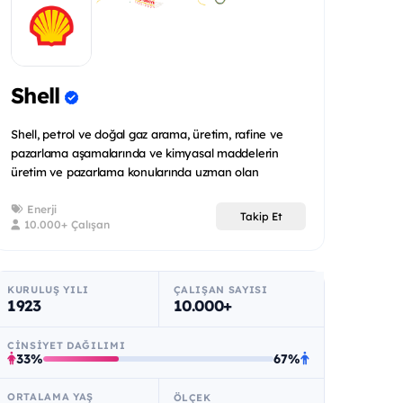
Shell
Shell, petrol ve doğal gaz arama, üretim, rafine ve
pazarlama aşamalarında ve kimyasal maddelerin
üretim ve pazarlama konularında uzman olan
uluslararas...
Enerji
Takip Et
10.000+ Çalışan
KURULUŞ YILI
ÇALIŞAN SAYISI
1923
10.000+
CINSIYET DAĞILIMI
33%
67%
ORTALAMA YAŞ
ÖLÇEK