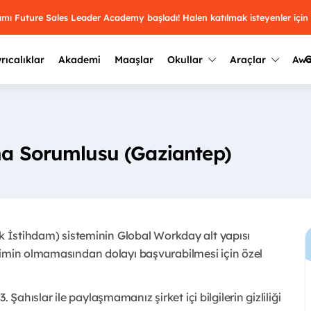
ramı Future Sales Leader Academy başladı! Halen katılmak isteyenler için
G
rıcalıklar
Akademi
Maaşlar
Okullar
Araçlar
Aw
Kazananlar
Geçmiş yılların sonuçları
2025
Kazananları
Üniversite kulüplerini ve top
rma Sorumlusu (Gaziantep)
keşfet.
outh Awards 2026
2024
Kazananları
Türkiye ve dünyadaki üniver
kategoride en iyileri sen seç.
hakkında bilgi al.
2023
Kazananları
Farklı liseleri incele ve onl
ık İstihdam) sisteminin Global Workday alt yapısı
Oy ver
2022
yakından tanı.
Kazananları
şimin olmamasından dolayı başvurabilmesi için özel
3. Şahıslar ile paylaşmamanız şirket içi bilgilerin gizliliği