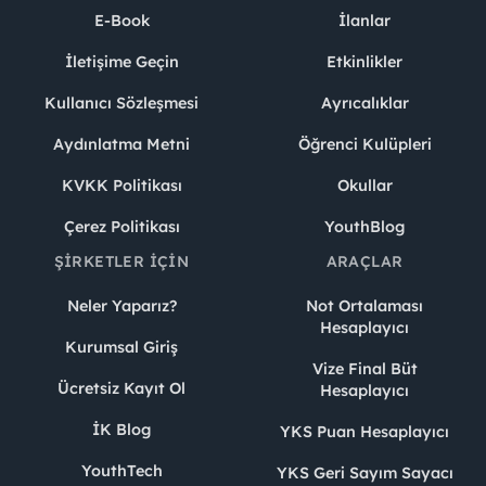
E-Book
İlanlar
İletişime Geçin
Etkinlikler
Kullanıcı Sözleşmesi
Ayrıcalıklar
Aydınlatma Metni
Öğrenci Kulüpleri
KVKK Politikası
Okullar
Çerez Politikası
YouthBlog
ŞIRKETLER İÇIN
ARAÇLAR
Neler Yaparız?
Not Ortalaması
Hesaplayıcı
Kurumsal Giriş
Vize Final Büt
Ücretsiz Kayıt Ol
Hesaplayıcı
İK Blog
YKS Puan Hesaplayıcı
YouthTech
YKS Geri Sayım Sayacı