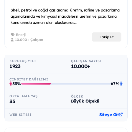
Shell, petrol ve doğal gaz arama, üretim, rafine ve pazarlama
aşamalarında ve kimyasal maddelerin üretim ve pazarlama
konularında uzman olan uluslararas...
Enerji
Takip Et
10.000+ Çalışan
KURULUŞ YILI
ÇALIŞAN SAYISI
1923
10.000+
CINSIYET DAĞILIMI
33%
67%
ORTALAMA YAŞ
ÖLÇEK
35
Büyük Ölçekli
Siteye Git
WEB SITESI