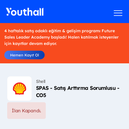
4 haftalık satış odaklı eğitim & gelişim programı Future
Sales Leader Academy başladı! Halen katılmak isteyenler
için kayıtlar devam ediyor.
Hemen Kayıt Ol
Shell
SPAS - Satış Arttırma Sorumlusu -
CO5
İlan Kapandı.