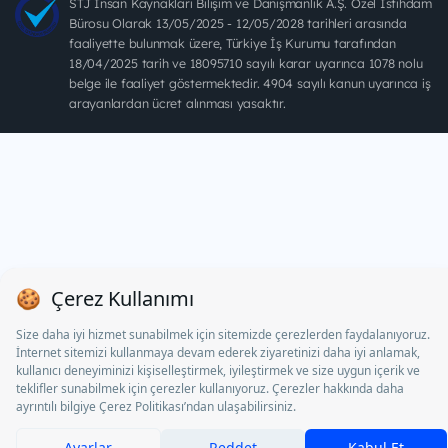
STJ İnsan Kaynakları Bilişim ve Danışmanlık A.Ş. Özel İstihdam
Bürosu Olarak 13/05/2025 - 12/05/2028 tarihleri arasında
faaliyette bulunmak üzere, Türkiye İş Kurumu tarafından
18/04/2025 tarih ve 18095710 sayılı karar uyarınca 1078 nolu
belge ile faaliyet göstermektedir. 4904 sayılı kanun uyarınca iş
arayanlardan ücret alınması yasaktır.