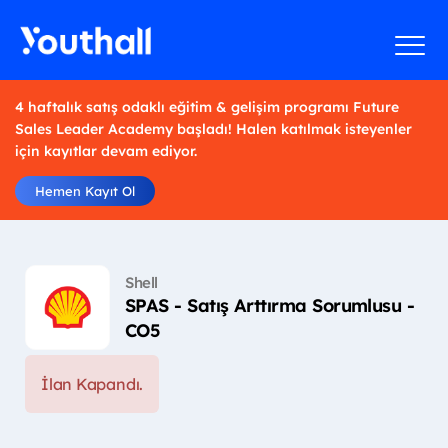
4 haftalık satış odaklı eğitim & gelişim programı Future
Sales Leader Academy başladı! Halen katılmak isteyenler
için kayıtlar devam ediyor.
Hemen Kayıt Ol
Shell
SPAS - Satış Arttırma Sorumlusu -
CO5
İlan Kapandı.