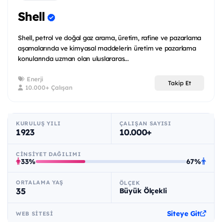
Shell
Shell, petrol ve doğal gaz arama, üretim, rafine ve pazarlama
aşamalarında ve kimyasal maddelerin üretim ve pazarlama
konularında uzman olan uluslararas...
Enerji
Takip Et
10.000+ Çalışan
KURULUŞ YILI
ÇALIŞAN SAYISI
1923
10.000+
CINSIYET DAĞILIMI
33%
67%
ORTALAMA YAŞ
ÖLÇEK
35
Büyük Ölçekli
Siteye Git
WEB SITESI