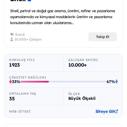
Shell, petrol ve doğal gaz arama, üretim, rafine ve pazarlama
aşamalarında ve kimyasal maddelerin üretim ve pazarlama
konularında uzman olan uluslararas...
Enerji
Takip Et
10.000+ Çalışan
KURULUŞ YILI
ÇALIŞAN SAYISI
1923
10.000+
CINSIYET DAĞILIMI
33%
67%
ORTALAMA YAŞ
ÖLÇEK
35
Büyük Ölçekli
Siteye Git
WEB SITESI