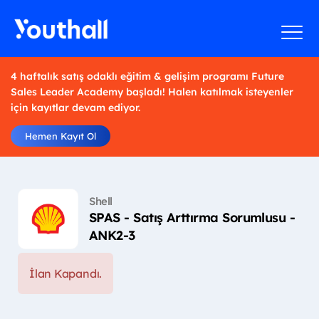
4 haftalık satış odaklı eğitim & gelişim programı Future
Sales Leader Academy başladı! Halen katılmak isteyenler
için kayıtlar devam ediyor.
Hemen Kayıt Ol
Shell
SPAS - Satış Arttırma Sorumlusu -
ANK2-3
İlan Kapandı.