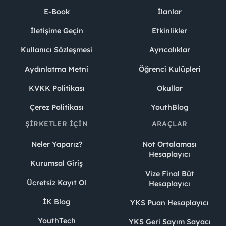
E-Book
İlanlar
İletişime Geçin
Etkinlikler
Kullanıcı Sözleşmesi
Ayrıcalıklar
Aydınlatma Metni
Öğrenci Kulüpleri
KVKK Politikası
Okullar
Çerez Politikası
YouthBlog
ŞIRKETLER İÇIN
ARAÇLAR
Neler Yaparız?
Not Ortalaması
Hesaplayıcı
Kurumsal Giriş
Vize Final Büt
Ücretsiz Kayıt Ol
Hesaplayıcı
İK Blog
YKS Puan Hesaplayıcı
YouthTech
YKS Geri Sayım Sayacı