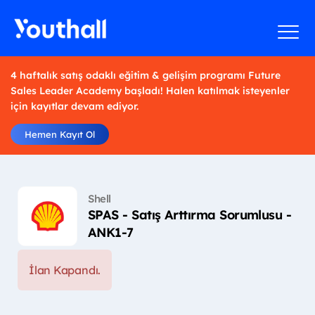
4 haftalık satış odaklı eğitim & gelişim programı Future
Sales Leader Academy başladı! Halen katılmak isteyenler
için kayıtlar devam ediyor.
Hemen Kayıt Ol
Shell
SPAS - Satış Arttırma Sorumlusu -
ANK1-7
İlan Kapandı.