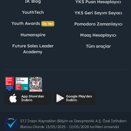
İK Blog
YKS Puan Hesaplayıcı
YouthTech
YKS Geri Sayım Sayacı
Youth Awards
Pomodoro Zamanlayıcı
Oy Ver
Humanspire
Maaş Hesaplayıcı
Future Sales Leader
Tüm araçlar
Academy
STJ İnsan Kaynakları Bilişim ve Danışmanlık A.Ş. Özel İstihdam
Bürosu Olarak 13/05/2025 - 12/05/2028 tarihleri arasında