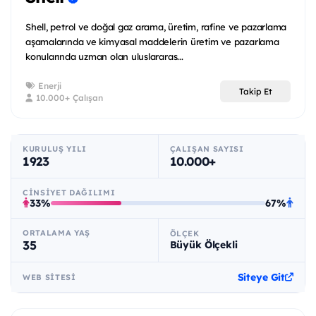
Shell, petrol ve doğal gaz arama, üretim, rafine ve pazarlama
aşamalarında ve kimyasal maddelerin üretim ve pazarlama
konularında uzman olan uluslararas...
Enerji
Takip Et
10.000+ Çalışan
KURULUŞ YILI
ÇALIŞAN SAYISI
1923
10.000+
CINSIYET DAĞILIMI
33%
67%
ORTALAMA YAŞ
ÖLÇEK
35
Büyük Ölçekli
Siteye Git
WEB SITESI