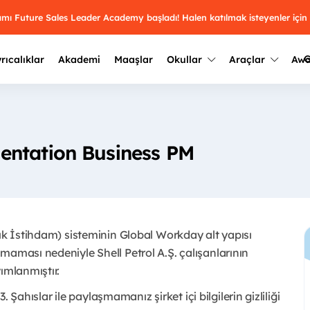
ramı Future Sales Leader Academy başladı! Halen katılmak isteyenler için
G
rıcalıklar
Akademi
Maaşlar
Okullar
Araçlar
Aw
Kazananlar
Geçmiş yılların sonuçları
2025
Kazananları
Üniversite kulüplerini ve top
entation Business PM
keşfet.
outh Awards 2026
2024
Kazananları
Türkiye ve dünyadaki üniver
kategoride en iyileri sen seç.
hakkında bilgi al.
2023
Kazananları
Farklı liseleri incele ve onl
çık İstihdam) sisteminin Global Workday alt yapısı
Oy ver
2022
yakından tanı.
Kazananları
maması nedeniyle Shell Petrol A.Ş. çalışanlarının
ımlanmıştır.
3. Şahıslar ile paylaşmamanız şirket içi bilgilerin gizliliği