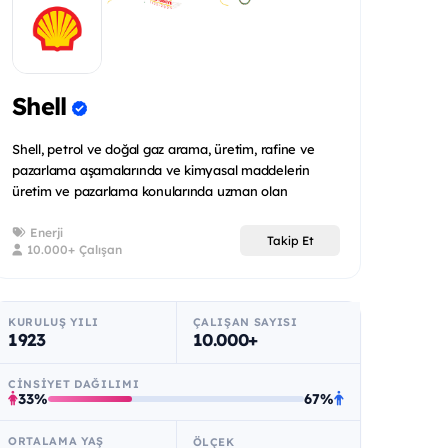
Shell
Shell, petrol ve doğal gaz arama, üretim, rafine ve
pazarlama aşamalarında ve kimyasal maddelerin
üretim ve pazarlama konularında uzman olan
uluslararas...
Enerji
Takip Et
10.000+ Çalışan
KURULUŞ YILI
ÇALIŞAN SAYISI
1923
10.000+
CINSIYET DAĞILIMI
33%
67%
ORTALAMA YAŞ
ÖLÇEK