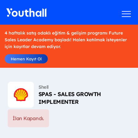
4 haftalık satış odaklı eğitim & gelişim programı Future
Sales Leader Academy başladı! Halen katılmak isteyenler
için kayıtlar devam ediyor.
Hemen Kayıt Ol
Shell
SPAS - SALES GROWTH
IMPLEMENTER
İlan Kapandı.