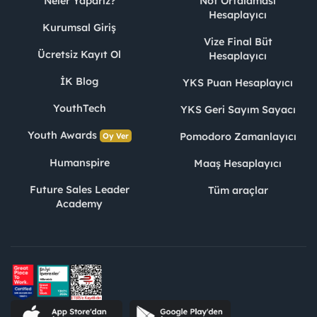
Neler Yaparız?
Not Ortalaması
Hesaplayıcı
Kurumsal Giriş
Vize Final Büt
Ücretsiz Kayıt Ol
Hesaplayıcı
İK Blog
YKS Puan Hesaplayıcı
YouthTech
YKS Geri Sayım Sayacı
Youth Awards
Pomodoro Zamanlayıcı
Oy Ver
Humanspire
Maaş Hesaplayıcı
Future Sales Leader
Tüm araçlar
Academy