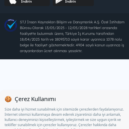
STJ İnsan Kaynakları Bilişim ve Danışmanlık A.Ş. Özel İstihdam
Bürosu Olarak 13/05/2025 - 12/05/2028 tarihleri arasında
faaliyette bulunmak üzere, Türkiye İş Kurumu tarafından
18/04/2025 tarih ve 18095710 sayılı karar uyarınca 1078 nolu
belge ile faaliyet göstermektedir. 4904 sayılı kanun uyarınca iş
arayanlardan ücret alınması yasaktır.