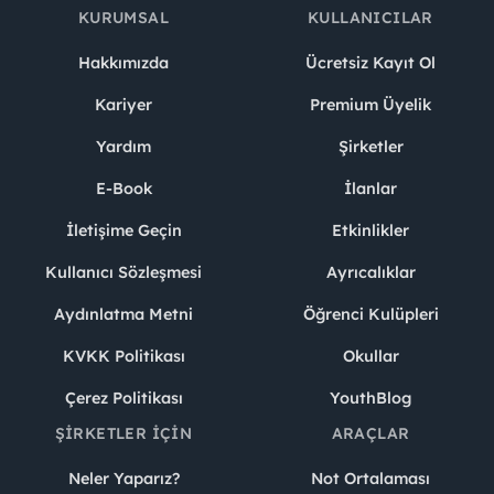
KURUMSAL
KULLANICILAR
Hakkımızda
Ücretsiz Kayıt Ol
Kariyer
Premium Üyelik
Yardım
Şirketler
E-Book
İlanlar
İletişime Geçin
Etkinlikler
Kullanıcı Sözleşmesi
Ayrıcalıklar
Aydınlatma Metni
Öğrenci Kulüpleri
KVKK Politikası
Okullar
Çerez Politikası
YouthBlog
ŞIRKETLER İÇIN
ARAÇLAR
Neler Yaparız?
Not Ortalaması