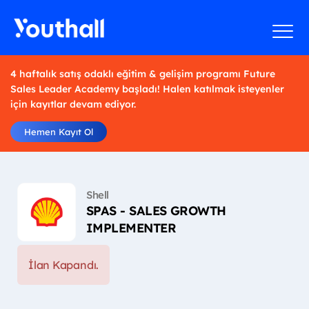
4 haftalık satış odaklı eğitim & gelişim programı Future
Sales Leader Academy başladı! Halen katılmak isteyenler
için kayıtlar devam ediyor.
Hemen Kayıt Ol
Shell
SPAS - SALES GROWTH
IMPLEMENTER
İlan Kapandı.