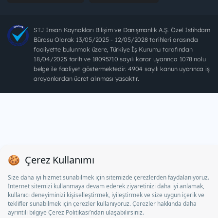
STJ İnsan Kaynakları Bilişim ve Danışmanlık A.Ş. Özel İstihdam
Bürosu Olarak 13/05/2025 - 12/05/2028 tarihleri arasında
faaliyette bulunmak üzere, Türkiye İş Kurumu tarafından
18/04/2025 tarih ve 18095710 sayılı karar uyarınca 1078 nolu
belge ile faaliyet göstermektedir. 4904 sayılı kanun uyarınca iş
arayanlardan ücret alınması yasaktır.