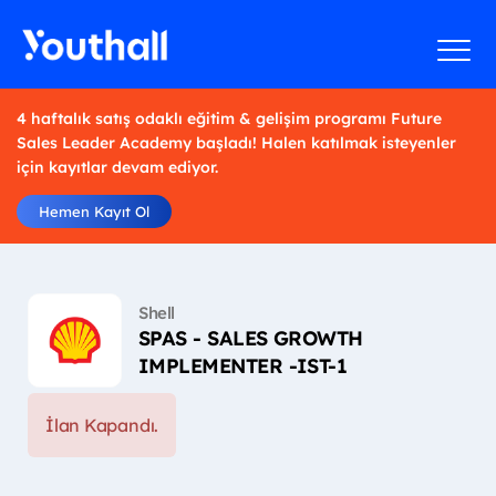
4 haftalık satış odaklı eğitim & gelişim programı Future
Sales Leader Academy başladı! Halen katılmak isteyenler
için kayıtlar devam ediyor.
Hemen Kayıt Ol
Shell
SPAS - SALES GROWTH
IMPLEMENTER -IST-1
İlan Kapandı.