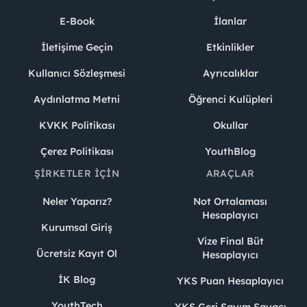
E-Book
İlanlar
İletişime Geçin
Etkinlikler
Kullanıcı Sözleşmesi
Ayrıcalıklar
Aydınlatma Metni
Öğrenci Kulüpleri
KVKK Politikası
Okullar
Çerez Politikası
YouthBlog
ŞIRKETLER İÇIN
ARAÇLAR
Neler Yaparız?
Not Ortalaması
Hesaplayıcı
Kurumsal Giriş
Vize Final Büt
Ücretsiz Kayıt Ol
Hesaplayıcı
İK Blog
YKS Puan Hesaplayıcı
YouthTech
YKS Geri Sayım Sayacı