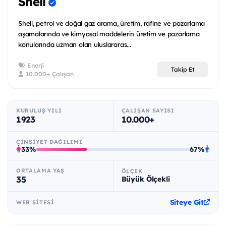
Shell
Shell, petrol ve doğal gaz arama, üretim, rafine ve pazarlama
aşamalarında ve kimyasal maddelerin üretim ve pazarlama
konularında uzman olan uluslararas...
Enerji
Takip Et
10.000+ Çalışan
KURULUŞ YILI
ÇALIŞAN SAYISI
1923
10.000+
CINSIYET DAĞILIMI
33%
67%
ORTALAMA YAŞ
ÖLÇEK
35
Büyük Ölçekli
Siteye Git
WEB SITESI