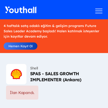
4 haftalık satış odaklı eğitim & gelişim programı Future
Sales Leader Academy başladı! Halen katılmak isteyenler
için kayıtlar devam ediyor.
Hemen Kayıt Ol
Shell
SPAS - SALES GROWTH
IMPLEMENTER (Ankara)
İlan Kapandı.