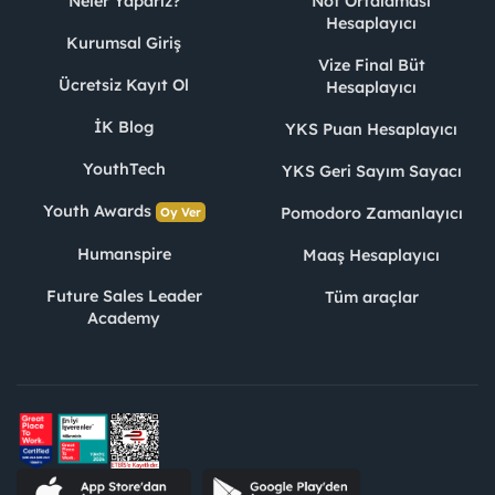
Neler Yaparız?
Not Ortalaması
Hesaplayıcı
Kurumsal Giriş
Vize Final Büt
Ücretsiz Kayıt Ol
Hesaplayıcı
İK Blog
YKS Puan Hesaplayıcı
YouthTech
YKS Geri Sayım Sayacı
Youth Awards
Pomodoro Zamanlayıcı
Oy Ver
Humanspire
Maaş Hesaplayıcı
Future Sales Leader
Tüm araçlar
Academy