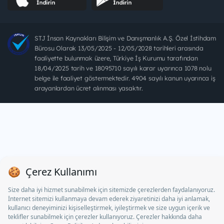
STJ İnsan Kaynakları Bilişim ve Danışmanlık A.Ş. Özel İstihdam
Bürosu Olarak 13/05/2025 - 12/05/2028 tarihleri arasında
faaliyette bulunmak üzere, Türkiye İş Kurumu tarafından
18/04/2025 tarih ve 18095710 sayılı karar uyarınca 1078 nolu
belge ile faaliyet göstermektedir. 4904 sayılı kanun uyarınca iş
arayanlardan ücret alınması yasaktır.