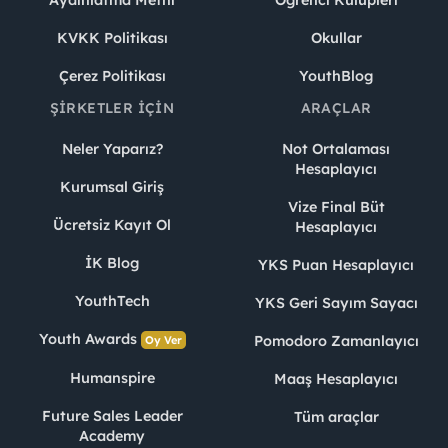
KVKK Politikası
Okullar
Çerez Politikası
YouthBlog
ŞIRKETLER İÇIN
ARAÇLAR
Neler Yaparız?
Not Ortalaması
Hesaplayıcı
Kurumsal Giriş
Vize Final Büt
Ücretsiz Kayıt Ol
Hesaplayıcı
İK Blog
YKS Puan Hesaplayıcı
YouthTech
YKS Geri Sayım Sayacı
Youth Awards
Pomodoro Zamanlayıcı
Oy Ver
Humanspire
Maaş Hesaplayıcı
Future Sales Leader
Tüm araçlar
Academy