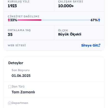
KURULUŞ YILI
ÇALIŞAN SAYISI
1923
10.000+
CINSIYET DAĞILIMI
33%
67%
ORTALAMA YAŞ
ÖLÇEK
35
Büyük Ölçekli
Siteye Git
WEB SITESI
Detaylar
Son Başvuru
01.06.2025
İlan Türü
Tam Zamanlı
Departman