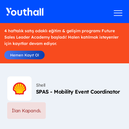
4 haftalık satış odaklı eğitim & gelişim programı Future
Sales Leader Academy başladı! Halen katılmak isteyenler
için kayıtlar devam ediyor.
Hemen Kayıt Ol
Shell
SPAS - Mobility Event Coordinator
İlan Kapandı.