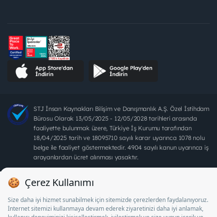
STJ İnsan Kaynakları Bilişim ve Danışmanlık A.Ş. Özel İstihdam
Bürosu Olarak 13/05/2025 - 12/05/2028 tarihleri arasında
faaliyette bulunmak üzere, Türkiye İş Kurumu tarafından
18/04/2025 tarih ve 18095710 sayılı karar uyarınca 1078 nolu
belge ile faaliyet göstermektedir. 4904 sayılı kanun uyarınca iş
arayanlardan ücret alınması yasaktır.