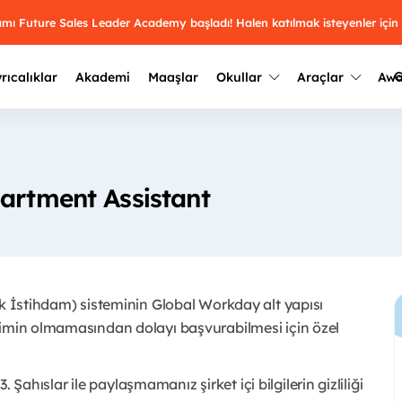
ramı Future Sales Leader Academy başladı! Halen katılmak isteyenler için
G
rıcalıklar
Akademi
Maaşlar
Okullar
Araçlar
Aw
Kazananlar
Geçmiş yılların sonuçları
2025
Kazananları
Üniversite kulüplerini ve top
partment Assistant
keşfet.
outh Awards 2026
2024
Kazananları
Türkiye ve dünyadaki üniver
kategoride en iyileri sen seç.
hakkında bilgi al.
2023
Kazananları
Farklı liseleri incele ve onl
ık İstihdam) sisteminin Global Workday alt yapısı
Oy ver
2022
yakından tanı.
Kazananları
şimin olmamasından dolayı başvurabilmesi için özel
3. Şahıslar ile paylaşmamanız şirket içi bilgilerin gizliliği