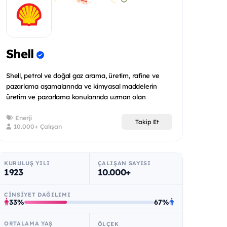
Shell
Shell, petrol ve doğal gaz arama, üretim, rafine ve
pazarlama aşamalarında ve kimyasal maddelerin
üretim ve pazarlama konularında uzman olan
uluslararas...
Enerji
Takip Et
10.000+ Çalışan
KURULUŞ YILI
ÇALIŞAN SAYISI
1923
10.000+
CINSIYET DAĞILIMI
33%
67%
ORTALAMA YAŞ
ÖLÇEK