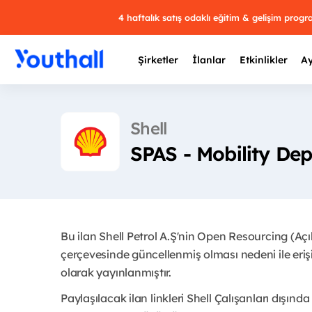
4 haftalık satış odaklı eğitim & gelişim prog
Şirketler
İlanlar
Etkinlikler
Ay
Shell
SPAS - Mobility De
Y
29 
Bu ilan Shell Petrol A.Ş'nin Open Resourcing (Aç
çerçevesinde güncellenmiş olması nedeni ile eri
olarak yayınlanmıştır.
Paylaşılacak ilan linkleri Shell Çalışanları dışında 