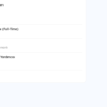
rı
ı (Full-Time)
manlı
Yardımcısı