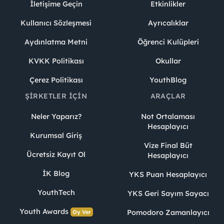
İletişime Geçin
Etkinlikler
Kullanıcı Sözleşmesi
Ayrıcalıklar
Aydınlatma Metni
Öğrenci Kulüpleri
KVKK Politikası
Okullar
Çerez Politikası
YouthBlog
ŞIRKETLER İÇIN
ARAÇLAR
Neler Yaparız?
Not Ortalaması
Hesaplayıcı
Kurumsal Giriş
Vize Final Büt
Ücretsiz Kayıt Ol
Hesaplayıcı
İK Blog
YKS Puan Hesaplayıcı
YouthTech
YKS Geri Sayım Sayacı
Youth Awards
Pomodoro Zamanlayıcı
Oy Ver