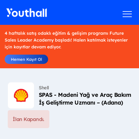
4 haftalık satış odaklı eğitim & gelişim programı Future
Sales Leader Academy başladı! Halen katılmak isteyenler
için kayıtlar devam ediyor.
Hemen Kayıt Ol
Shell
SPAS - Madeni Yağ ve Araç Bakım
İş Geliştirme Uzmanı – (Adana)
İlan Kapandı.