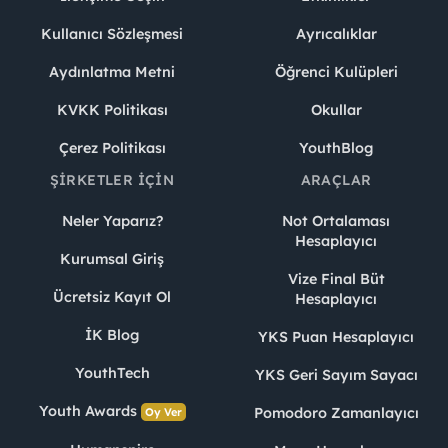
Kullanıcı Sözleşmesi
Ayrıcalıklar
Aydınlatma Metni
Öğrenci Kulüpleri
KVKK Politikası
Okullar
Çerez Politikası
YouthBlog
ŞIRKETLER İÇIN
ARAÇLAR
Neler Yaparız?
Not Ortalaması
Hesaplayıcı
Kurumsal Giriş
Vize Final Büt
Ücretsiz Kayıt Ol
Hesaplayıcı
İK Blog
YKS Puan Hesaplayıcı
YouthTech
YKS Geri Sayım Sayacı
Youth Awards
Pomodoro Zamanlayıcı
Oy Ver