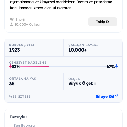
aşamalarında ve kimyasal maddelerin üretim ve pazarlama
konularında uzman olan uluslararas...
Enerji
Takip Et
10.000+ Çalışan
KURULUŞ YILI
ÇALIŞAN SAYISI
1923
10.000+
CINSIYET DAĞILIMI
33%
67%
ORTALAMA YAŞ
ÖLÇEK
35
Büyük Ölçekli
Siteye Git
WEB SITESI
Detaylar
Son Başvuru