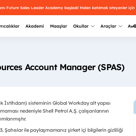
ramı Future Sales Leader Academy başladı! Halen katılmak isteyenler için
G
rıcalıklar
Akademi
Maaşlar
Okullar
Araçlar
Aw
Kazananlar
Geçmiş yılların sonuçları
2025
Kazananları
Üniversite kulüplerini ve top
urces Account Manager (SPAS)
keşfet.
outh Awards 2026
2024
Kazananları
Türkiye ve dünyadaki üniver
kategoride en iyileri sen seç.
hakkında bilgi al.
2023
Kazananları
Farklı liseleri incele ve onl
çık İstihdam) sisteminin Global Workday alt yapısı
Oy ver
2022
yakından tanı.
Kazananları
maması nedeniyle Shell Petrol A.Ş. çalışanlarının
ımlanmıştır.
3. Şahıslar ile paylaşmamanız şirket içi bilgilerin gizliliği