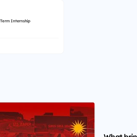
 Term Internship
What brin