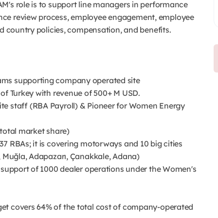
M's role is to support line managers in performance
ance review process, employee engagement, employee
nd country policies, compensation, and benefits.
ams supporting company operated site
 of Turkey with revenue of 500+ M USD.
te staff (RBA Payroll) & Pioneer for Women Energy
 total market share)
7 RBAs; it is covering motorways and 10 big cities
a, Muğla, Adapazarı, Çanakkale, Adana)
t support of 1000 dealer operations under the Women's
get covers 64% of the total cost of company-operated