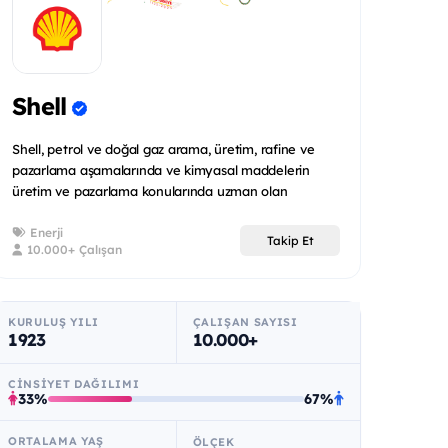
Shell
Shell, petrol ve doğal gaz arama, üretim, rafine ve
pazarlama aşamalarında ve kimyasal maddelerin
üretim ve pazarlama konularında uzman olan
uluslararas...
Enerji
Takip Et
10.000+ Çalışan
KURULUŞ YILI
ÇALIŞAN SAYISI
1923
10.000+
CINSIYET DAĞILIMI
33%
67%
ORTALAMA YAŞ
ÖLÇEK