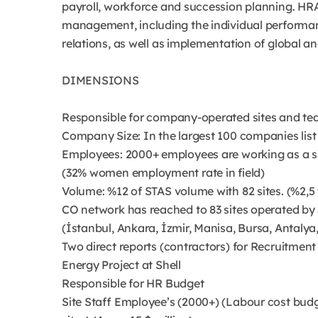
payroll, workforce and succession planning. HRA
management, including the individual perform
relations, as well as implementation of global a
DIMENSIONS
Responsible for company-operated sites and te
Company Size: In the largest 100 companies list
Employees: 2000+ employees are working as a si
(32% women employment rate in field)
Volume: %12 of STAS volume with 82 sites. (%2,5
CO network has reached to 83 sites operated by 3
(İstanbul, Ankara, İzmir, Manisa, Bursa, Antaly
Two direct reports (contractors) for Recruitmen
Energy Project at Shell
Responsible for HR Budget
Site Staff Employee’s (2000+) (Labour cost bud