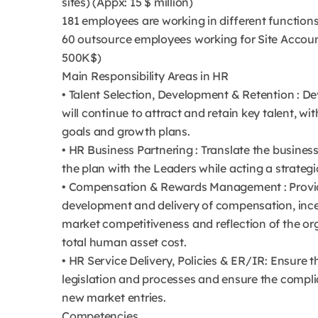
sites) (Appx: 15 $ million)
181 employees are working in different functions
60 outsource employees working for Site Accou
500K$)
Main Responsibility Areas in HR
• Talent Selection, Development & Retention : Dev
will continue to attract and retain key talent, w
goals and growth plans.
• HR Business Partnering : Translate the business
the plan with the Leaders while acting a strateg
• Compensation & Rewards Management : Provide
development and delivery of compensation, incent
market competitiveness and reflection of the or
total human asset cost.
• HR Service Delivery, Policies & ER/IR: Ensure 
legislation and processes and ensure the compl
new market entries.
Competencies