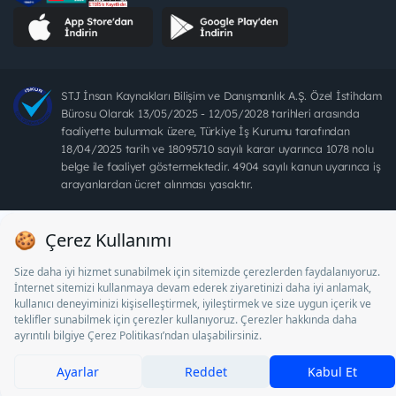
STJ İnsan Kaynakları Bilişim ve Danışmanlık A.Ş. Özel İstihdam
Bürosu Olarak 13/05/2025 - 12/05/2028 tarihleri arasında
faaliyette bulunmak üzere, Türkiye İş Kurumu tarafından
18/04/2025 tarih ve 18095710 sayılı karar uyarınca 1078 nolu
belge ile faaliyet göstermektedir. 4904 sayılı kanun uyarınca iş
arayanlardan ücret alınması yasaktır.