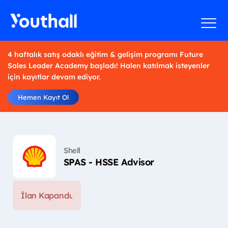
4 haftalık satış odaklı eğitim & gelişim programı Future
Sales Leader Academy başladı! Halen katılmak isteyenler
için kayıtlar devam ediyor.
Hemen Kayıt Ol
Shell
SPAS - HSSE Advisor
İlan Kapandı.