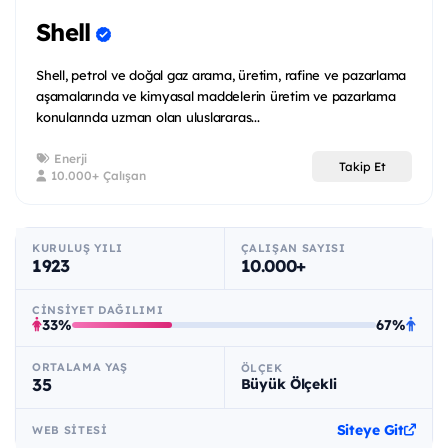
Shell
Shell, petrol ve doğal gaz arama, üretim, rafine ve pazarlama
aşamalarında ve kimyasal maddelerin üretim ve pazarlama
konularında uzman olan uluslararas...
Enerji
Takip Et
10.000+ Çalışan
KURULUŞ YILI
ÇALIŞAN SAYISI
1923
10.000+
CINSIYET DAĞILIMI
33%
67%
ORTALAMA YAŞ
ÖLÇEK
35
Büyük Ölçekli
Siteye Git
WEB SITESI