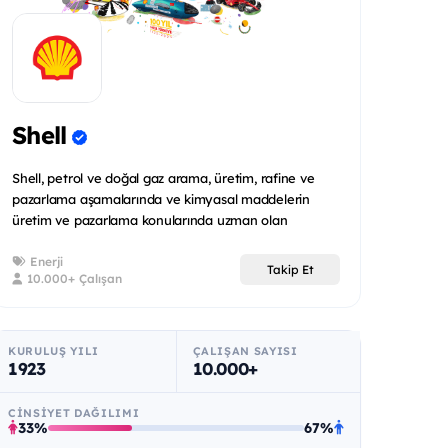
Shell
Shell, petrol ve doğal gaz arama, üretim, rafine ve
pazarlama aşamalarında ve kimyasal maddelerin
üretim ve pazarlama konularında uzman olan
uluslararas...
Enerji
Takip Et
10.000+ Çalışan
KURULUŞ YILI
ÇALIŞAN SAYISI
1923
10.000+
CINSIYET DAĞILIMI
33%
67%