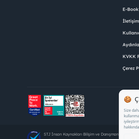
E-Book
İletişi
Kullanı
Aydınl
KVKK Po
Çerez P
STJ İnsan Kaynakları Bilişim ve Danışmanlık A.Ş. Öz