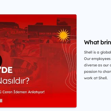
What brin
Shell is a glob
Our employees 
diverse as our 
passion to chang
work at Shell.