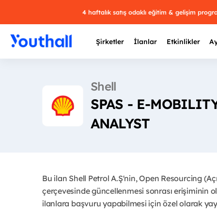
4 haftalık satış odaklı eğitim & gelişim prog
Şirketler
İlanlar
Etkinlikler
Ay
Shell
SPAS - E-MOBILIT
Y
ANALYST
29 
Bu ilan Shell Petrol A.Ş'nin, Open Resourcing (A
çerçevesinde güncellenmesi sonrası erişiminin ol
ilanlara başvuru yapabilmesi için özel olarak yayı