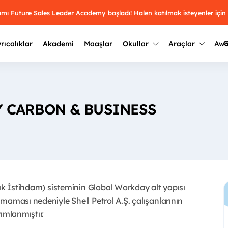
ramı Future Sales Leader Academy başladı! Halen katılmak isteyenler için
G
rıcalıklar
Akademi
Maaşlar
Okullar
Araçlar
Aw
Kazananlar
Geçmiş yılların sonuçları
Y CARBON & BUSINESS
2025
Kazananları
Üniversite kulüplerini ve top
keşfet.
outh Awards 2026
2024
Kazananları
Türkiye ve dünyadaki üniver
kategoride en iyileri sen seç.
hakkında bilgi al.
2023
Kazananları
Farklı liseleri incele ve onl
Oy ver
2022
yakından tanı.
Kazananları
çık İstihdam) sisteminin Global Workday alt yapısı
maması nedeniyle Shell Petrol A.Ş. çalışanlarının
mlanmıştır. ​