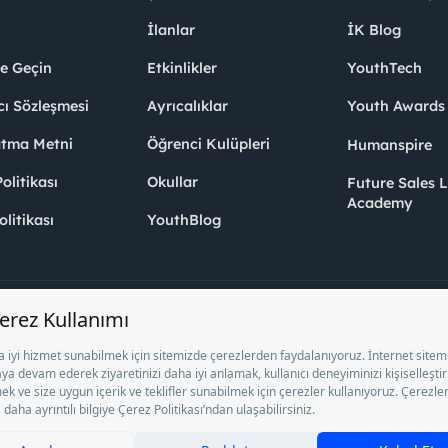
İlanlar
İK Blog
me Geçin
Etkinlikler
YouthTech
cı Sözleşmesi
Ayrıcalıklar
Youth Award
atma Metni
Öğrenci Kulüpleri
Humanspire
litikası
Okullar
Future Sales 
Academy
olitikası
YouthBlog
el İstihdam Bürosu Olarak 13/05/2025 - 12/05/2028 tarihleri arasında faaliy