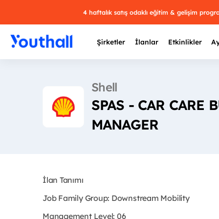
4 haftalık satış odaklı eğitim & gelişim prog
Şirketler
İlanlar
Etkinlikler
Ay
Shell
SPAS - CAR CARE
Y
MANAGER
29 
İlan Tanımı
Job Family Group: Downstream Mobility
Management Level: 06