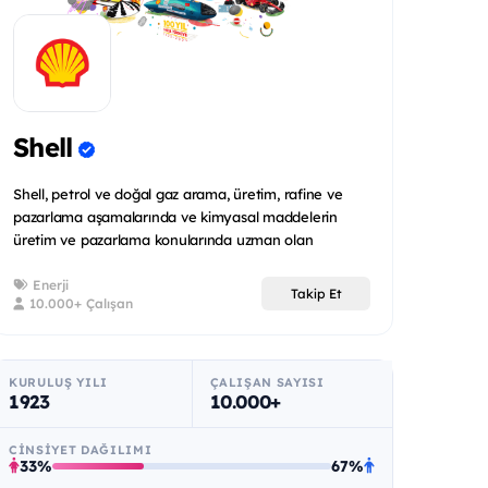
Shell
Shell, petrol ve doğal gaz arama, üretim, rafine ve
pazarlama aşamalarında ve kimyasal maddelerin
üretim ve pazarlama konularında uzman olan
uluslararas...
Enerji
Takip Et
10.000+ Çalışan
KURULUŞ YILI
ÇALIŞAN SAYISI
1923
10.000+
CINSIYET DAĞILIMI
33%
67%