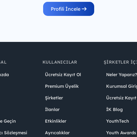
Profili İncele
SAL
KULLANICILAR
ŞIRKETLER İÇ
ızda
Ücretsiz Kayıt Ol
Neler Yaparız?
Premium Üyelik
Kurumsal Giri
Şirketler
Ücretsiz Kayıt
İlanlar
İK Blog
me Geçin
Etkinlikler
YouthTech
cı Sözleşmesi
Ayrıcalıklar
Youth Award