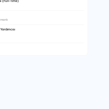
ı (Full-Time)
manlı
Yardımcısı