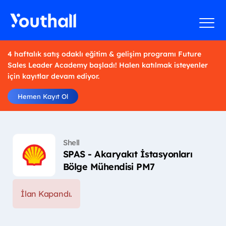
4 haftalık satış odaklı eğitim & gelişim programı Future
Sales Leader Academy başladı! Halen katılmak isteyenler
için kayıtlar devam ediyor.
Hemen Kayıt Ol
Shell
SPAS - Akaryakıt İstasyonları
Bölge Mühendisi PM7
İlan Kapandı.