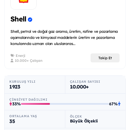
Shell
Shell, petrol ve doğal gaz arama, üretim, rafine ve pazarlama
aşamalarında ve kimyasal maddelerin üretim ve pazarlama
konularında uzman olan uluslararas...
Enerji
Takip Et
10.000+ Çalışan
KURULUŞ YILI
ÇALIŞAN SAYISI
1923
10.000+
CINSIYET DAĞILIMI
33%
67%
ORTALAMA YAŞ
ÖLÇEK
35
Büyük Ölçekli