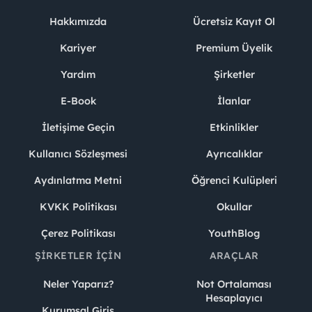
Hakkımızda
Ücretsiz Kayıt Ol
Kariyer
Premium Üyelik
Yardım
Şirketler
E-Book
İlanlar
İletişime Geçin
Etkinlikler
Kullanıcı Sözleşmesi
Ayrıcalıklar
Aydınlatma Metni
Öğrenci Kulüpleri
KVKK Politikası
Okullar
Çerez Politikası
YouthBlog
ŞIRKETLER İÇIN
ARAÇLAR
Neler Yaparız?
Not Ortalaması
Hesaplayıcı
Kurumsal Giriş