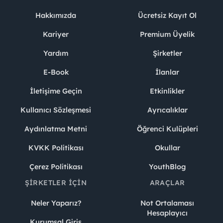
Hakkımızda
Ücretsiz Kayıt Ol
Kariyer
Premium Üyelik
Yardım
Şirketler
E-Book
İlanlar
İletişime Geçin
Etkinlikler
Kullanıcı Sözleşmesi
Ayrıcalıklar
Aydınlatma Metni
Öğrenci Kulüpleri
KVKK Politikası
Okullar
Çerez Politikası
YouthBlog
ŞIRKETLER İÇIN
ARAÇLAR
Neler Yaparız?
Not Ortalaması
Hesaplayıcı
Kurumsal Giriş