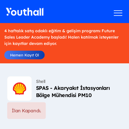
4 haftalık satış odaklı eğitim & gelişim programı Future
Sales Leader Academy başladı! Halen katılmak isteyenler
için kayıtlar devam ediyor.
Hemen Kayıt Ol
Shell
SPAS - Akaryakıt İstasyonları
Bölge Mühendisi PM10
İlan Kapandı.