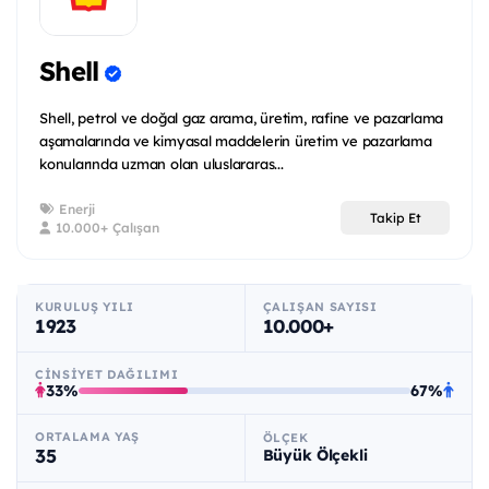
Shell
Shell, petrol ve doğal gaz arama, üretim, rafine ve pazarlama
aşamalarında ve kimyasal maddelerin üretim ve pazarlama
konularında uzman olan uluslararas...
Enerji
Takip Et
10.000+ Çalışan
KURULUŞ YILI
ÇALIŞAN SAYISI
1923
10.000+
CINSIYET DAĞILIMI
33%
67%
ORTALAMA YAŞ
ÖLÇEK
35
Büyük Ölçekli