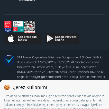
STJ İnsan Kaynakları Bilişim ve Danışmanlık A.Ş. Özel İstihdam
Bürosu Olarak 13/05/2025 - 12/05/2028 tarihleri arasında
faaliyette bulunmak üzere, Türkiye İş Kurumu tarafından
18/04/2025 tarih ve 18095710 sayılı karar uyarınca 1078 nolu
belge ile faaliyet göstermektedir. 4904 sayılı kanun uyarınca iş
arayanlardan ücret alınması yasaktır.