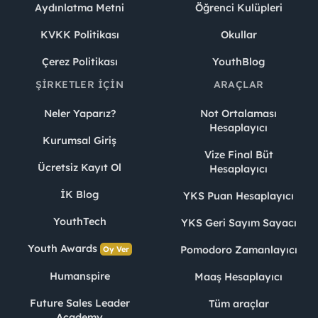
Aydınlatma Metni
Öğrenci Kulüpleri
KVKK Politikası
Okullar
Çerez Politikası
YouthBlog
ŞIRKETLER İÇIN
ARAÇLAR
Neler Yaparız?
Not Ortalaması
Hesaplayıcı
Kurumsal Giriş
Vize Final Büt
Ücretsiz Kayıt Ol
Hesaplayıcı
İK Blog
YKS Puan Hesaplayıcı
YouthTech
YKS Geri Sayım Sayacı
Youth Awards
Pomodoro Zamanlayıcı
Oy Ver
Humanspire
Maaş Hesaplayıcı
Future Sales Leader
Tüm araçlar
Academy