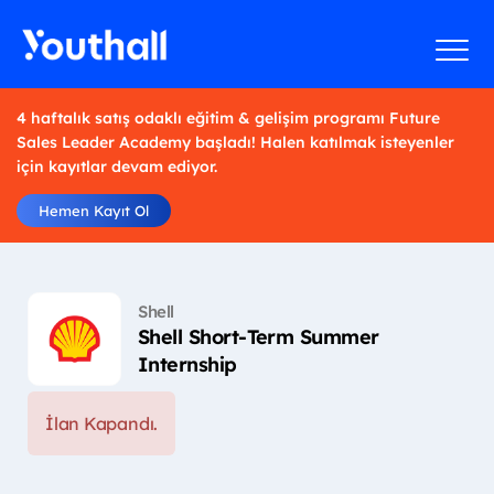
4 haftalık satış odaklı eğitim & gelişim programı Future
Sales Leader Academy başladı! Halen katılmak isteyenler
için kayıtlar devam ediyor.
Hemen Kayıt Ol
Shell
Shell Short-Term Summer
Internship
İlan Kapandı.