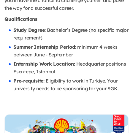
you’ll have the chance to challenge yourself and pave
the way for a successful career.
Qualifications
Study Degree:
Bachelor’s Degree (no specific major
requirement)
Summer Internship Period:
minimum 4 weeks
between June - September
Internship Work Location:
Headquarter positions
Esentepe, Istanbul
Pre-requisite:
Eligibility to work in Turkiye. Your
university needs to be sponsoring for your SGK.