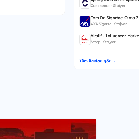
Commencis · Stajyer
Tam Da Sigortacı Olma 
AXA Sigorta · Stajyer
Viralif - Influencer Mark
Scorp · Stajyer
Tüm ilanları gör →