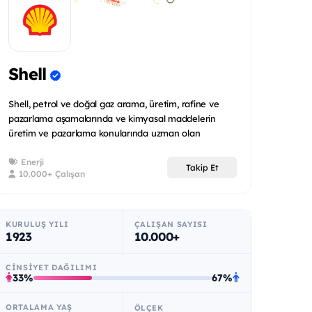
Shell
Shell, petrol ve doğal gaz arama, üretim, rafine ve
pazarlama aşamalarında ve kimyasal maddelerin
üretim ve pazarlama konularında uzman olan
uluslararas...
Enerji
Takip Et
10.000+ Çalışan
KURULUŞ YILI
ÇALIŞAN SAYISI
1923
10.000+
CINSIYET DAĞILIMI
33%
67%
ORTALAMA YAŞ
ÖLÇEK