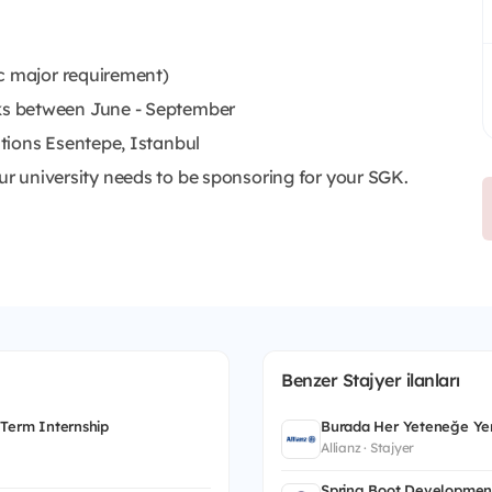
c major requirement)
s between June - September
tions Esentepe, Istanbul
 Your university needs to be sponsoring for your SGK.
Benzer Stajyer ilanları
 Term Internship
Burada Her Yeteneğe Yer
Allianz · Stajyer
Spring Boot Developmen