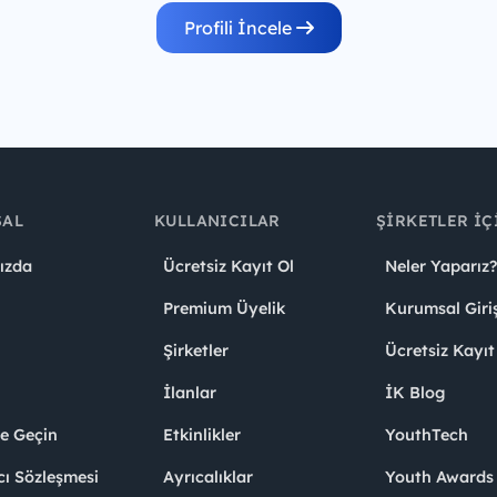
Profili İncele
SAL
KULLANICILAR
ŞIRKETLER İÇ
ızda
Ücretsiz Kayıt Ol
Neler Yaparız?
Premium Üyelik
Kurumsal Giri
Şirketler
Ücretsiz Kayıt
İlanlar
İK Blog
me Geçin
Etkinlikler
YouthTech
cı Sözleşmesi
Ayrıcalıklar
Youth Award