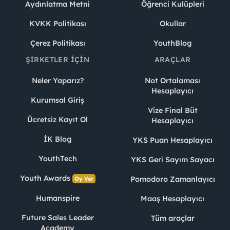
Aydınlatma Metni
Öğrenci Kulüpleri
KVKK Politikası
Okullar
Çerez Politikası
YouthBlog
ŞIRKETLER İÇIN
ARAÇLAR
Neler Yaparız?
Not Ortalaması
Hesaplayıcı
Kurumsal Giriş
Vize Final Büt
Ücretsiz Kayıt Ol
Hesaplayıcı
İK Blog
YKS Puan Hesaplayıcı
YouthTech
YKS Geri Sayım Sayacı
Youth Awards
Pomodoro Zamanlayıcı
Oy Ver
Humanspire
Maaş Hesaplayıcı
Future Sales Leader
Tüm araçlar
Academy