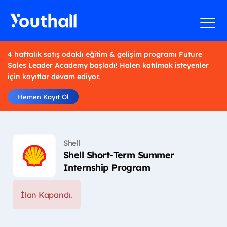
4 haftalık satış odaklı eğitim & gelişim programı Future
Sales Leader Academy başladı! Halen katılmak isteyenler
için kayıtlar devam ediyor.
Hemen Kayıt Ol
Shell
Shell Short-Term Summer
Internship Program
İlan Kapandı.