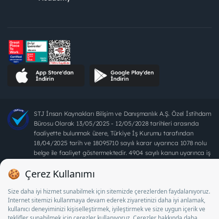
STJ İnsan Kaynakları Bilişim ve Danışmanlık A.Ş. Özel İstihdam
Bürosu Olarak 13/05/2025 - 12/05/2028 tarihleri arasında
faaliyette bulunmak üzere, Türkiye İş Kurumu tarafından
18/04/2025 tarih ve 18095710 sayılı karar uyarınca 1078 nolu
belge ile faaliyet göstermektedir. 4904 sayılı kanun uyarınca iş
arayanlardan ücret alınması yasaktır.